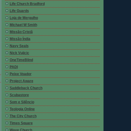
Life Church Bradford
Life Guards
Loja de Mergulho
Michael W Smith
Missão Cristã
Missão Índia
Navy Seals
Nick Vujicic
OneTimeBlind
PADI
Peixe Voador
Project Aware
Saddleback Church
Scubastore
Som e Silêncio
Teologia Online
The City Church
Times Square
Wave Church