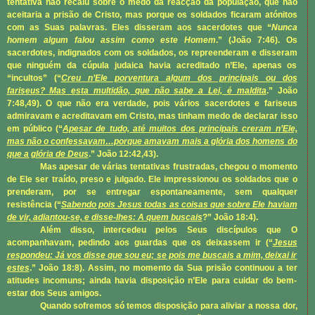
tentativa não recaiu sobre o medo da reacção da população, que não
aceitaria a prisão de Cristo, mas porque os soldados ficaram atónitos
com as Suas palavras. Eles disseram aos sacerdotes que “
Nunca
homem algum falou assim como este Homem
.” (
João 7:46
). Os
sacerdotes, indignados com os soldados, os repreenderam e disseram
que ninguém da cúpula judaica havia acreditado n’Ele, apenas os
“incultos” (“
Creu n’Ele porventura algum dos principais ou dos
fariseus? Mas esta multidão, que não sabe a Lei, é maldita
.”
João
7:48,49
). O que não era verdade, pois vários sacerdotes e fariseus
admiravam e acreditavam em Cristo, mas tinham medo de declarar isso
em público (“
Apesar de tudo, até muitos dos principais creram n’Ele,
mas não o confessavam…porque amavam mais a glória dos homens do
que a glória de Deus
.”
João 12:42,43
).
Mas apesar de várias tentativas frustradas, chegou o momento
de Ele ser traído, preso e julgado. Ele impressionou os soldados que o
prenderam, por se entregar espontaneamente, sem qualquer
resistência (“
Sabendo pois Jesus todas as coisas que sobre Ele haviam
de vir, adiantou-se, e disse-lhes: A quem buscais
?”
João 18:4
).
Além disso, intercedeu pelos Seus discípulos que O
acompanhavam, pedindo aos guardas que os deixassem ir (“
Jesus
respondeu: Já vos disse que sou eu; se pois me buscais a mim, deixai ir
estes
.”
João 18:8
). Assim, no momento da Sua prisão continuou a ter
atitudes incomuns; ainda havia disposição n’Ele para cuidar do bem-
estar dos Seus amigos.
Quando sofremos só temos disposição para aliviar a nossa dor,