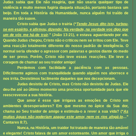
Judas sabia que Ele não reagiria, que não usaria qualquer tipo de
violência e muito menos fugiria daquela situação, portanto bastava um
beijo. Em toda a História da Humanidade, nunca alguém foi traído de
maneira tão suave.
Cristo sabia que Judas o trairia (“
Tendo Jesus dito isto, turbou-
se em espírito, e afirmou, dizendo: Na verdade, na verdade vos digo que
um de vós me há-de trair
.” (
João 13:21
), e estava aguardando por ele.
Quando Judas chegou, Cristo não o criticou nem se irritou com Ele. Teve
uma reacção totalmente diferente do nosso padrão de inteligência. O
normal seria ofender o agressor com palavras e gestos diante do medo
de ser preso. Porém, Cristo não teve essas reacções. Ele teve a
coragem de chamar ao seu traidor amigo!
Perdemos com facilidade a paciência com as pessoas.
Dificilmente agimos com tranquilidade quando alguém nos aborrece e
nos irrita. Desistimos facilmente daqueles que nos decepcionam.
Judas desistiu de Cristo, mas Cristo não desistiu de Judas. Ele
deu-lhe até ao último momento uma preciosa oportunidade para que ele
reescrevesse a sua história.
Que amor é esse que irrigava as emoções de Cristo em
ambientes desesperadores? Em que mesmo no ápice da Sua dor,
chama ao Seu traidor de amigo e estimula-o a rever a sua vida? (“
As
muitas águas não poderiam apagar este amor, nem os rios afogá-lo
…”
Cantares 8:7
).
Nunca, na História, um traidor foi tratado de maneira tão amável
e elegante! Cristo falava de um amor estonteante. Um amor que irriga o