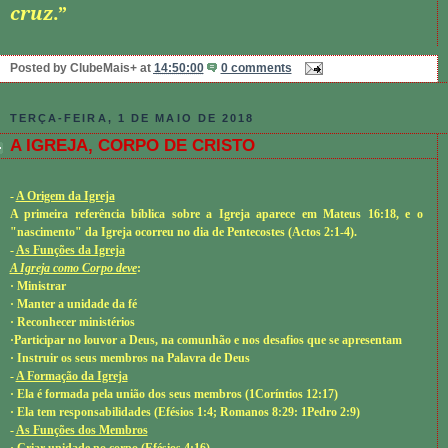
cruz
.”
Posted by
ClubeMais+
at
14:50:00
0 comments
TERÇA-FEIRA, 1 DE MAIO DE 2018
A IGREJA, CORPO DE CRISTO
-
A Origem da Igreja
A primeira referência bíblica sobre a Igreja aparece em
Mateus 16:18
, e o
"nascimento" da Igreja ocorreu no dia de Pentecostes (
Actos 2:1-4
).
-
As Funções da Igreja
A Igreja como Corpo deve
:
· Ministrar
· Manter a unidade da fé
· Reconhecer ministérios
·Participar no louvor a Deus, na comunhão e nos desafios que se apresentam
· Instruir os seus membros na Palavra de Deus
-
A Formação da Igreja
· Ela é formada pela união dos seus membros (
1Coríntios 12:17
)
· Ela tem responsabilidades (
Efésios 1:4; Romanos 8:29: 1Pedro 2:9
)
-
As Funções dos Membros
· Criar unidade no corpo (
Efésios 4:16
)