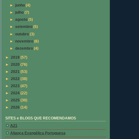
►
junho
(4)
►
julho
(7)
►
agosto
(5)
►
setembro
(5)
►
outubro
(3)
►
novembro
(6)
►
dezembro
(4)
►
2019
(57)
►
2020
(76)
►
2021
(53)
►
2022
(38)
►
2023
(47)
►
2024
(22)
►
2025
(30)
►
2026
(14)
SITES e BLOGS QUE RECOMENDAMOS
A21
Aliança Evangélica Portuguesa