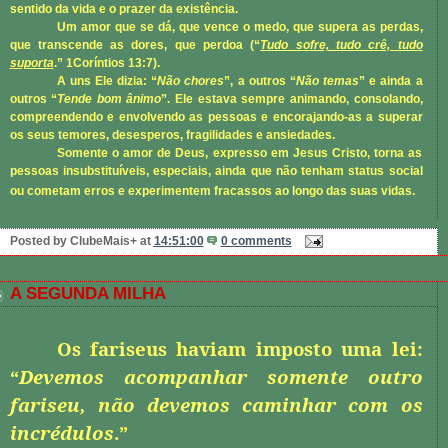
sentido da vida e o prazer da existência.
Um amor que se dá, que vence o medo, que supera as perdas,
que transcende as dores, que perdoa (“
Tudo sofre, tudo crê, tudo
suporta
.”
1Coríntios 13:7
).
A uns Ele dizia: “
Não chores
”, a outros “
Não temas
” e ainda a
outros “
Tende bom ânimo
”. Ele estava sempre animando, consolando,
compreendendo e envolvendo as pessoas e encorajando-as a superar
os seus temores, desesperos, fragilidades e ansiedades.
Somente o amor de Deus, expresso em Jesus Cristo, torna as
pessoas insubstituíveis, especiais, ainda que não tenham status social
ou cometam erros e experimentem fracassos ao longo das suas vidas.
Posted by
ClubeMais+
at
14:51:00
0 comments
A SEGUNDA MILHA
Os fariseus haviam imposto uma lei:
“
Devemos acompanhar somente outro
fariseu, não devemos caminhar com os
incrédulos
.”