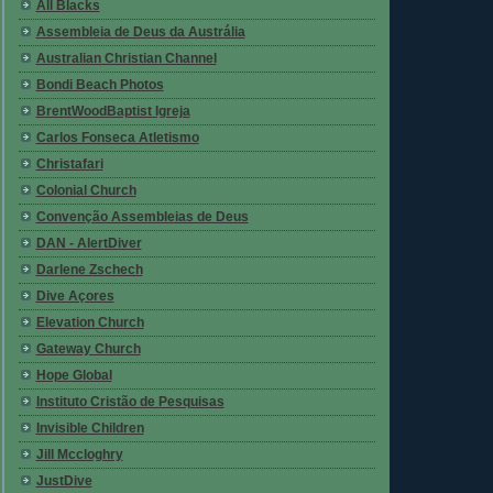
All Blacks
Assembleia de Deus da Austrália
Australian Christian Channel
Bondi Beach Photos
BrentWoodBaptist Igreja
Carlos Fonseca Atletismo
Christafari
Colonial Church
Convenção Assembleias de Deus
DAN - AlertDiver
Darlene Zschech
Dive Açores
Elevation Church
Gateway Church
Hope Global
Instituto Cristão de Pesquisas
Invisible Children
Jill Mccloghry
JustDive