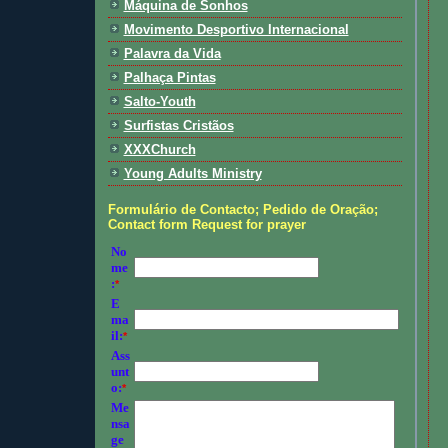
Máquina de Sonhos
Movimento Desportivo Internacional
Palavra da Vida
Palhaça Pintas
Salto-Youth
Surfistas Cristãos
XXXChurch
Young Adults Ministry
Formulário de Contacto; Pedido de Oração;
Contact form Request for prayer
No
me
:
*
E
ma
il:
*
Ass
unt
o:
*
Me
nsa
ge