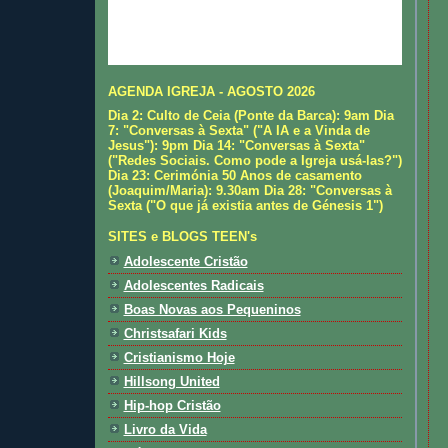
AGENDA IGREJA - AGOSTO 2026
Dia 2: Culto de Ceia (Ponte da Barca): 9am Dia
7: "Conversas à Sexta" ("A IA e a Vinda de
Jesus"): 9pm Dia 14: "Conversas à Sexta"
("Redes Sociais. Como pode a Igreja usá-las?")
Dia 23: Cerimónia 50 Anos de casamento
(Joaquim/Maria): 9.30am Dia 28: "Conversas à
Sexta ("O que já existia antes de Génesis 1")
SITES e BLOGS TEEN's
Adolescente Cristão
Adolescentes Radicais
Boas Novas aos Pequeninos
Christsafari Kids
Cristianismo Hoje
Hillsong United
Hip-hop Cristão
Livro da Vida