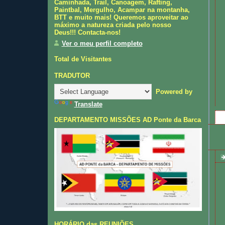
Caminhada, Trail, Canoagem, Rafting,
Paintbal, Mergulho, Acampar na montanha,
BTT e muito mais! Queremos aproveitar ao
máximo a natureza criada pelo nosso
Deus!!! Contacta-nos!
Ver o meu perfil completo
Total de Visitantes
TRADUTOR
Powered by
Translate
DEPARTAMENTO MISSÕES AD Ponte da Barca
HORÁRIO das REUNIÕES