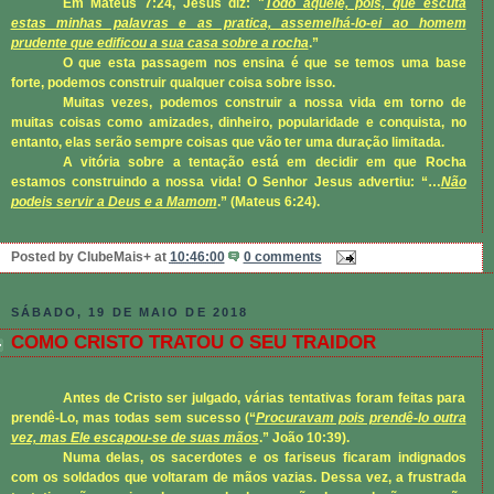
Em
Mateus 7:24
, Jesus diz: "
Todo aquele, pois, que escuta
estas minhas palavras e as pratica, assemelhá-lo-ei ao homem
prudente que edificou a sua casa sobre a rocha
.”
O que esta passagem nos ensina é que se temos uma base
forte, podemos construir qualquer coisa sobre isso.
Muitas vezes, podemos construir a nossa vida em torno de
muitas coisas como amizades, dinheiro, popularidade e conquista, no
entanto, elas serão sempre coisas que vão ter uma duração limitada.
A vitória sobre a tentação está em decidir em que Rocha
estamos construindo a nossa vida! O Senhor Jesus advertiu: “…
Não
podeis servir a Deus e a Mamom
.” (
Mateus 6:24
).
Posted by
ClubeMais+
at
10:46:00
0 comments
SÁBADO, 19 DE MAIO DE 2018
COMO CRISTO TRATOU O SEU TRAIDOR
Antes de Cristo ser julgado, várias tentativas foram feitas para
prendê-Lo, mas todas sem sucesso (“
Procuravam pois prendê-lo outra
vez, mas Ele escapou-se de suas mãos
.”
João 10:39
).
Numa delas, os sacerdotes e os fariseus ficaram indignados
com os soldados que voltaram de mãos vazias. Dessa vez, a frustrada