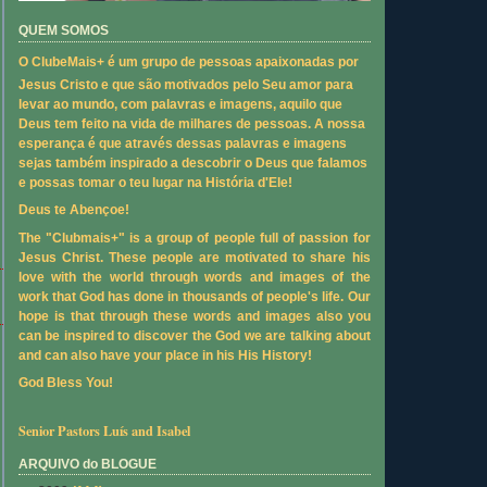
QUEM SOMOS
O ClubeMais+ é um grupo de pessoas apaixonadas por
Jesus Cristo e que são motivados pelo Seu amor para
levar ao mundo, com palavras e imagens, aquilo que
Deus tem feito na vida de milhares de pessoas. A nossa
esperança é que através dessas palavras e imagens
sejas também inspirado a descobrir o Deus que falamos
e possas tomar o teu lugar na História d'Ele!
Deus te Abençoe!
The "Clubmais+" is a group of people full of passion for
Jesus Christ. These people are motivated to share his
love with the world through words and images of the
work that God has done in thousands of people's life. Our
hope is that through these words and images also you
can be inspired to discover the God we are talking about
and can also have your place in his His History!
God Bless You!
Senior Pastors Luís and Isabel
ARQUIVO do BLOGUE