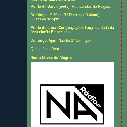
Ponte da Barca (Sede)
: Rua Condes da Folgosa
Domingo
: 9.30am (1º Domingo: 9.00am)
Quarta-feira: 9pm
Ponte de Lima (Congregação)
: Largo da Sede da
Associação Empresarial
Domingo
: 5pm (Não há 1º domingo)
Quinta-feira: 9pm
Rádio Novas de Alegria