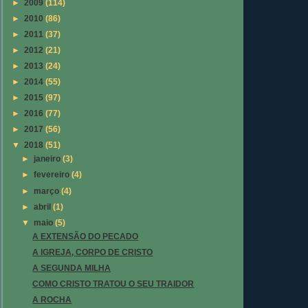
►
2009
(114)
►
2010
(86)
►
2011
(37)
►
2012
(21)
►
2013
(24)
►
2014
(55)
►
2015
(97)
►
2016
(77)
►
2017
(56)
▼
2018
(51)
►
janeiro
(3)
►
fevereiro
(4)
►
março
(4)
►
abril
(1)
▼
maio
(5)
A EXTENSÃO DO PECADO
A IGREJA, CORPO DE CRISTO
A SEGUNDA MILHA
COMO CRISTO TRATOU O SEU TRAIDOR
A ROCHA