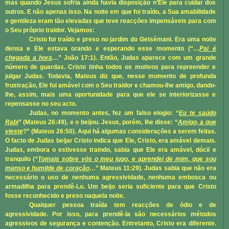
mas quando Jesus sofria ainda havia disposição n’Ele para cuidar dos
outros. E não apenas isso. Na noite em que foi traído, a Sua amabilidade
e gentileza eram tão elevadas que teve reacções impensáveis para com
o Seu próprio traidor. Vejamos:
Cristo foi traído e preso no jardim do Getsémani. Era uma noite
densa e Ele estava orando e esperando esse momento (“…
Pai é
chegada a hora
…”
João 17:1
). Então, Judas aparece com um grande
número de guardas. Cristo tinha todos os motivos para repreender e
julgar Judas. Todavia, Mateus diz que, nesse momento de profunda
frustração, Ele foi amável com o Seu traidor e chamou-lhe amigo, dando-
lhe, assim, mais uma oportunidade para que ele se interiorizasse e
repensasse no seu acto.
Judas, no momento antes, fez um falso elogio: “
Eu te saúdo
Rabi
” (
Mateus 26:49
), e o beijou. Jesus, porém, lhe disse: “
Amigo, a que
vieste
?” (
Mateus 26:50
). Aqui há algumas considerações a serem feitas.
O facto de Judas beijar Cristo indica que Ele, Cristo, era amável demais.
Judas, embora o estivesse traindo, sabia que Ele era amável, dócil e
tranquilo (“
Tomais sobre vós o meu jugo, e aprendei de mim, que sou
manso e humilde de coração
…”
Mateus 11:29
). Judas sabia que não era
necessário o uso de nenhuma agressividade, nenhuma embosca ou
armadilha para prendê-Lo. Um beijo seria suficiente para que Cristo
fosse reconhecido e preso naquela noite.
Qualquer pessoa traída tem reacções de ódio e de
agressividade. Por isso, para prendê-la são necessários métodos
agressivos de segurança e contenção. Entretanto, Cristo era diferente.