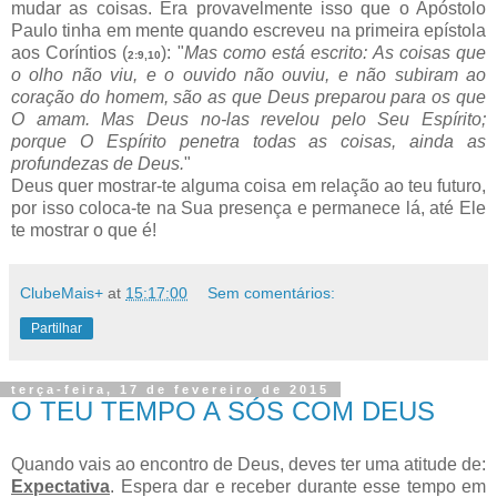
mudar as coisas. Era provavelmente isso que o Apóstolo
Paulo tinha em mente quando escreveu na primeira epístola
aos Coríntios (
): "
Mas como está escrito: As coisas que
2:9,10
o olho não viu, e o ouvido não ouviu, e não subiram ao
coração do homem, são as que Deus preparou para os que
O amam. Mas Deus no-las revelou pelo Seu Espírito;
porque O Espírito penetra todas as coisas, ainda as
profundezas de Deus.
"
Deus quer mostrar-te alguma coisa em relação ao teu futuro,
por isso coloca-te na Sua presença e permanece lá, até Ele
te mostrar o que é!
ClubeMais+
at
15:17:00
Sem comentários:
Partilhar
terça-feira, 17 de fevereiro de 2015
O TEU TEMPO A SÓS COM DEUS
Quando vais ao encontro de Deus, deves ter uma atitude de:
Expectativa
. Espera dar e receber durante esse tempo em