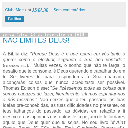
ClubeMais+
at
15:08:00
Sem comentários:
Partilhar
terça-feira, 10 de fevereiro de 2015
NÃO LIMITES DEUS!
A Bíblia diz: "
Porque Deus é o que opera em vós tanto o
querer como o efectuar, segundo a Sua boa vontade
."
(
). Muitas vezes, o sonho que não te larga, o
Filipenses 2:13
desafio que te consome, é Deus querendo e trabalhando em
ti. Se tiveres fé para responderes à Sua chamada,
alcançarás coisas que nunca acreditaste ser possível.
Thomas Edison disse: "
Se fizéssemos todas as coisas que
somos capazes de fazer, literalmente, iríamos espantar-nos
a nós mesmos
." Não deixes que o teu passado, as tuas
ideias pré-concebidas, as tuas dificuldades no presente, os
teus falhanços do passado, as dúvidas em relação a ti
mesmo ou as opiniões dos outros te impeçam de te tornares
aquilo que Deus quer que tu sejas. No seu livro "
If Ain't