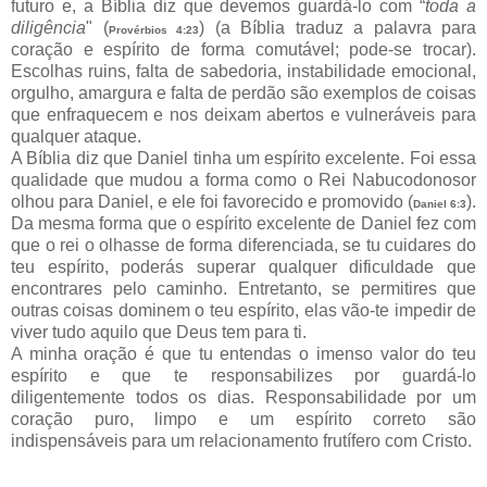
futuro e, a Bíblia diz que devemos guardá-lo com “
toda a
diligência
" (
) (a Bíblia traduz a palavra para
Provérbios 4:23
coração e espírito de forma comutável; pode-se trocar).
Escolhas ruins, falta de sabedoria, instabilidade emocional,
orgulho, amargura e falta de perdão são exemplos de coisas
que enfraquecem e nos deixam abertos e vulneráveis para
qualquer ataque.
A Bíblia diz que Daniel tinha um espírito excelente. Foi essa
qualidade que mudou a forma como o Rei Nabucodonosor
olhou para Daniel, e ele foi favorecido e promovido (
).
Daniel 6:3
Da mesma forma que o espírito excelente de Daniel fez com
que o rei o olhasse de forma diferenciada, se tu cuidares do
teu espírito, poderás superar qualquer dificuldade que
encontrares pelo caminho. Entretanto, se permitires que
outras coisas dominem o teu espírito, elas vão-te impedir de
viver tudo aquilo que Deus tem para ti.
A minha oração é que tu entendas o imenso valor do teu
espírito e que te responsabilizes por guardá-lo
diligentemente todos os dias. Responsabilidade por um
coração puro, limpo e um espírito correto são
indispensáveis para um relacionamento frutífero com Cristo.