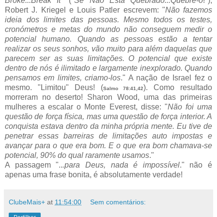
Broke...Break It"
("
Se Não Está Quebrado...Quebre-o
!"),
Robert J. Kriegel e Louis Patler escrevem: "
Não fazemos
ideia dos limites das pessoas. Mesmo todos os testes,
cronómetros e metas do mundo não conseguem medir o
potencial humano. Quando as pessoas estão a tentar
realizar os seus sonhos, vão muito para além daquelas que
parecem ser as suas limitações. O potencial que existe
dentro de nós é ilimitado e largamente inexplorado. Quando
pensamos em limites, criamo-los
." A nação de Israel fez o
mesmo. "Limitou" Deus! (
). Como resultado
Salmo 78:41,42
morreram no deserto! Sharon Wood, uma das primeiras
mulheres a escalar o Monte Everest, disse: "
Não foi uma
questão de força física, mas uma questão de força interior. A
conquista estava dentro da minha própria mente. Eu tive de
penetrar essas barreiras de limitações auto impostas e
avançar para o que era bom. E o que era bom chamava-se
potencial, 90% do qual raramente usamos
."
A passagem "..
.para Deus, nada é impossível
." não é
apenas uma frase bonita, é absolutamente verdade!
ClubeMais+
at
11:54:00
Sem comentários: