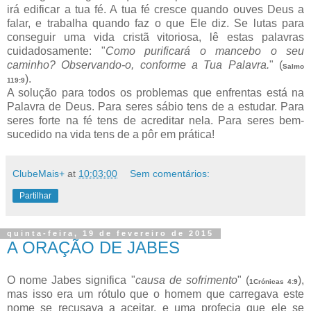
irá edificar a tua fé. A tua fé cresce quando ouves Deus a
falar, e trabalha quando faz o que Ele diz. Se lutas para
conseguir uma vida cristã vitoriosa, lê estas palavras
cuidadosamente: "
Como purificará o mancebo o seu
caminho? Observando-o, conforme a Tua Palavra.
" (
Salmo
).
119:9
A solução para todos os problemas que enfrentas está na
Palavra de Deus. Para seres sábio tens de a estudar. Para
seres forte na fé tens de acreditar nela. Para seres bem-
sucedido na vida tens de a pôr em prática!
ClubeMais+
at
10:03:00
Sem comentários:
Partilhar
quinta-feira, 19 de fevereiro de 2015
A ORAÇÃO DE JABES
O nome Jabes significa "
causa de sofrimento
" (
),
1Crónicas 4:9
mas isso era um rótulo que o homem que carregava este
nome se recusava a aceitar, e uma profecia que ele se