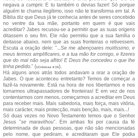
negava a cumprir. E tu também o devias fazer! Só porque
alguém te chama ilegítimo, isso não te transforma em tal. A
Bíblia diz que Deus já te conhecia antes de seres concebido
no ventre da tua mãe, portanto em quem é que vais
acreditar? Jabes recusou-se a permitir que as suas origens
ditassem o seu fim. Ele não permitiu que a sua família o
deitasse abaixo, nem que as suas fronteiras o retivessem.
Escuta a oração dele: "...
Se me abençoares muitíssimo, e
meus termos amplificares, e a tua mão for comigo, e fizeres
que do mal não seja aflito! E Deus lhe concedeu o que lhe
tinha pedido
." (
).
1Crónicas 4:10
Há alguns anos atrás todos andavam a orar a oração de
Jabes. O que aconteceu entretanto? Temos de começar a
fazê-la novamente. Está na hora de nos libertarmos e nos
tornarmos ultrapassadores de fronteiras! E em vez de nos
contentarmos com menos, começarmos a acreditar em Deus
para receber mais. Mais sabedoria, mais força, mais vitória,
mais carácter, mais protecção, mais benção, mais, mais...!
Só duas vezes no Novo Testamento lemos que o Senhor
Jesus "
se maravilhou
". Em ambas foi por causa da fé
determinada de duas pessoas, que não são mencionadas
pelo nome, que pediram, e acreditaram que Ele podia