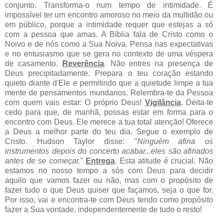
conjunto. Transforma-o num tempo de intimidade. É
impossível ter um encontro amoroso no meio da multidão ou
em público, porque a intimidade requer que estejas a só
com a pessoa que amas. A Bíblia fala de Cristo como o
Noivo e de nós como a Sua Noiva. Pensa nas expectativas
e no entusiasmo que se gera no contexto de uma véspera
de casamento.
Reverência
. Não entres na presença de
Deus precipitadamente. Prepara o teu coração estando
quieto diante d'Ele e permitindo que a quietude limpe a tua
mente de pensamentos mundanos. Relembra-te da Pessoa
com quem vais estar: O próprio Deus!
Vigilância
. Deita-te
cedo para que, de manhã, possas estar em forma para o
encontro com Deus. Ele merece a tua total atenção! Oferece
a Deus a melhor parte do teu dia. Segue o exemplo de
Cristo. Hudson Taylor disse: "
Ninguém afina os
instrumentos depois do concerto acabar...eles são afinados
antes de se começar.
"
Entrega
. Esta atitude é crucial. Não
estamos no nosso tempo a sós com Deus para decidir
aquilo que vamos fazer ou não, mas com o propósito de
fazer tudo o que Deus quiser que façamos, seja o que for.
Por isso, vai e encontra-te com Deus tendo como propósito
fazer a Sua vontade, independentemente de tudo o resto!