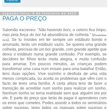
Partilhar
segunda-feira, 9 de fevereiro de 2015
PAGA O PREÇO
Salomão escreveu: "
Não havendo bois, o celeiro fica limpo,
mas pela força do boi há abundância de colheita
." (
Provérbios
). Se tu insistes em ter sempre um estábulo bonito e
14:4
arrumado, terás um estábulo vazio. Se queres uma grande
colheita, precisas de um boi grande, com grande apetite que
deixa o estábulo numa grande confusão. Por exemplo, se
decidires ter filhos terás muita alegria, e muita confusão
para arrumar. Em poucos minutos, as crianças podem
transformar uma casa num ensaio para uma batalha! Então,
tens duas opções: Vive sozinho e desfruta de uma vida
menos complicada, ou aceita os problemas que vêm com o
facto de teres uma família. A certa altura tens de fazer a
transição de acreditar num sonho para realizar um sonho.
Nenhum sonho se torna realidade sem que alguém ore por
ele. E parte do preço que terás de pagar é aprenderes com
os erros que cometes. Podes assistir a todos os seminários
sobre sucesso, leres todos os manuais sobre sucesso e