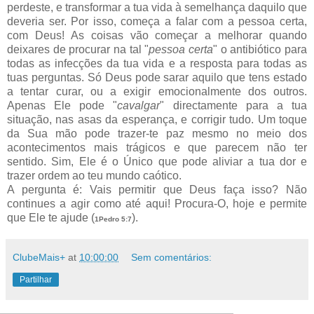
perdeste, e transformar a tua vida à semelhança daquilo que
deveria ser. Por isso, começa a falar com a pessoa certa,
com Deus! As coisas vão começar a melhorar quando
deixares de procurar na tal "
pessoa certa
" o antibiótico para
todas as infecções da tua vida e a resposta para todas as
tuas perguntas. Só Deus pode sarar aquilo que tens estado
a tentar curar, ou a exigir emocionalmente dos outros.
Apenas Ele pode "
cavalgar
" directamente para a tua
situação, nas asas da esperança, e corrigir tudo. Um toque
da Sua mão pode trazer-te paz mesmo no meio dos
acontecimentos mais trágicos e que parecem não ter
sentido. Sim, Ele é o Único que pode aliviar a tua dor e
trazer ordem ao teu mundo caótico.
A pergunta é: Vais permitir que Deus faça isso? Não
continues a agir como até aqui! Procura-O, hoje e permite
que Ele te ajude (
).
1Pedro 5:7
ClubeMais+
at
10:00:00
Sem comentários:
Partilhar