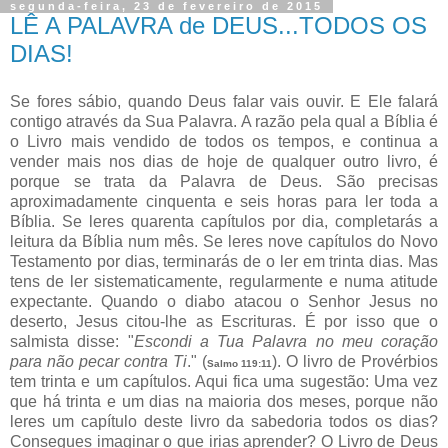
segunda-feira, 23 de fevereiro de 2015
LÊ A PALAVRA de DEUS...TODOS OS
DIAS!
Se fores sábio, quando Deus falar vais ouvir. E Ele falará
contigo através da Sua Palavra. A razão pela qual a Bíblia é
o Livro mais vendido de todos os tempos, e continua a
vender mais nos dias de hoje de qualquer outro livro, é
porque se trata da Palavra de Deus. São precisas
aproximadamente cinquenta e seis horas para ler toda a
Bíblia. Se leres quarenta capítulos por dia, completarás a
leitura da Bíblia num mês. Se leres nove capítulos do Novo
Testamento por dias, terminarás de o ler em trinta dias. Mas
tens de ler sistematicamente, regularmente e numa atitude
expectante. Quando o diabo atacou o Senhor Jesus no
deserto, Jesus citou-lhe as Escrituras. É por isso que o
salmista disse: "
Escondi a Tua Palavra no meu coração
para não pecar contra Ti
." (
). O livro de Provérbios
Salmo 119:11
tem trinta e um capítulos. Aqui fica uma sugestão: Uma vez
que há trinta e um dias na maioria dos meses, porque não
leres um capítulo deste livro da sabedoria todos os dias?
Consegues imaginar o que irias aprender? O Livro de Deus