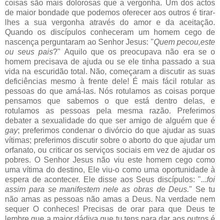
coisas são mais dolorosas que a vergonha. Um dos actos
de maior bondade que podemos oferecer aos outros é tirar-
lhes a sua vergonha através do amor e da aceitação.
Quando os discípulos conheceram um homem cego de
nascença perguntaram ao Senhor Jesus: "
Quem pecou,este
ou seus pais
?" Aquilo que os preocupava não era se o
homem precisava de ajuda ou se ele tinha passado a sua
vida na escuridão total. Não, começaram a discutir as suas
deficiências mesmo à frente dele! É mais fácil rotular as
pessoas do que amá-las. Nós rotulamos as coisas porque
pensamos que sabemos o que está dentro delas, e
rotulamos as pessoas pela mesma razão. Preferimos
debater a sexualidade do que ser amigo de alguém que é
gay
; preferimos condenar o divórcio do que ajudar as suas
vítimas; preferimos discutir sobre o aborto do que ajudar um
orfanato, ou criticar os serviços sociais em vez de ajudar os
pobres. O Senhor Jesus não viu este homem cego como
uma vítima do destino, Ele viu-o como uma oportunidade à
espera de acontecer. Ele disse aos Seus discípulos: "...
foi
assim para se manifestem nele as obras de Deus.
" Se tu
não amas as pessoas não amas a Deus. Na verdade nem
sequer O conheces! Precisas de orar para que Deus te
lembre que a maior dádiva que tu tens para dar aos outros é