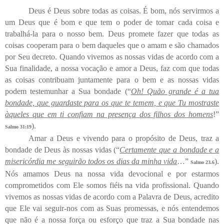
Deus é Deus sobre todas as coisas. É bom, nós servirmos a
um Deus que é bom e que tem o poder de tomar cada coisa e
trabalhá-la para o nosso bem. Deus promete fazer que todas as
coisas cooperam para o bem daqueles que o amam e são chamados
por Seu decreto. Quando vivemos as nossas vidas de acordo com a
Sua finalidade, a nossa vocação e amor a Deus, faz com que todas
as coisas contribuam juntamente para o bem e as nossas vidas
podem testemunhar a Sua bondade (“
Oh! Quão grande é a tua
bondade, que guardaste para os que te temem, e que Tu mostraste
àqueles que em ti confiam na presença dos filhos dos homens
!”
).
Salmo 31:19
Amar a Deus e vivendo para o propósito de Deus, traz a
bondade de Deus às nossas vidas (“
Certamente que a bondade e a
misericórdia me seguirão todos os dias da minha vida
…”
).
Salmo 23.6
Nós amamos Deus na nossa vida devocional e por estarmos
comprometidos com Ele somos fiéis na vida profissional. Quando
vivemos as nossas vidas de acordo com a Palavra de Deus, acredito
que Ele vai seguir-nos com as Suas promessas, e nós entendemos
que não é a nossa força ou esforço que traz a Sua bondade nas