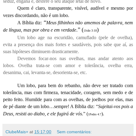
seduz, engana e, desfere o seu ataque letal de novo.
Quem é claro, transparente, visível, audível e mesmo por
vezes discordando, não é um lobo.
“
A Bíblia diz:
Meus filhinhos não amemos de palavra, nem
.” (
)
de língua, mas por obra e em verdade
1João 3:18
Um lobo age na escuridão, camuflado (pele de ovelha),
evita a presença dos mais fortes e saudáveis, pois sabe que aí, as
suas hipóteses diminuem drasticamente.
Devemos focar-nos nas ovelhas, mas andar atento aos
lobos. Ovelha trata-se com amor e tolerância, ovelha erra,
desanima, cai, levanta-se, desorienta-se, etc.
Um lobo, para bem do rebanho, não deve ser tratado com
tolerância, mas com firmeza, tenacidade, coragem, sem medo e de
peito feito. Humilde para com as ovelhas, de joelhos por elas, mas
de pé diante de um lobo…sempre! A Bíblia diz: “
Sujeitai-vos pois a
Deus, resisti ao diabo, e ele fugirá de vós
.” (
).
1Pedro 4:7
ClubeMais+
at
15:17:00
Sem comentários: