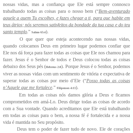
nossas vidas, mas a confiança que Ele está sempre connosco
trabalhando todas as coisas para o nosso bem (“
Bem-aventurado
aquele a quem Tu escolhes, e fazes chegar a ti, para que habite em
teus átrios; nós seremos satisfeitos da bondade da tua casa e do teu
santo templo
.”
).
Salmo 65:4
O que quer que esteja acontecendo nas nossas vidas,
quando colocamos Deus em primeiro lugar podemos confiar que
Ele nos dá força para fazer todas as coisas que Ele nos chamou para
fazer. Jesus é o Senhor de todos e Deus colocou todas as coisas
debaixo dos Seus pés (
). Porque Jesus é o Senhor, podemos
Hebreus 2:8
viver as nossas vidas com um sentimento de vitória e expectativa de
superar todas as coisas por meio d’Ele (“
Posso todas as coisas
n’Aquele que me fortalece
.”
).
Filipenses 4:13
Em todas as coisas nós damos glória a Deus e ficamos
comprometidos em amá-Lo. Deus dirige todas as coisas de acordo
com a Sua vontade. Quando acreditamos que Ele está trabalhando
em todas as coisas para o bem, a nossa fé é fortalecida e a nossa
vida é mantida no Seu propósito.
Deus tem o poder de fazer tudo de novo. Ele de corações