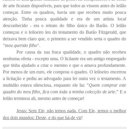
de arte ficaram disponíveis, para que todos as vissem antes do leilão
começar. Entre os quadros, havia um que recebeu muito pouca
atenção. Tinha pouca qualidade e era de um artista local
desconhecido - era o retrato do filho único do Barão. O leilão
começou e o leiloeiro leu do testamento do Barão Fitzgerald, que
deixava bem claro que, o primeiro a ser vendido seria o quadro do
"
meu querido filho
".
Por causa da sua fraca qualidade, o quadro não recebeu
nenhuma oferta - excepto uma. O licitante era um antigo empregado
que tinha ajudado a criar o menino e que o amava profundamente.
Por menos de um euro, ele comprou o quadro. O leiloeiro encerrou
a licitação e pediu ao advogado para ler outra vez o testamento. A
multidão estava silenciosa, enquanto ele lia: "
Quem comprar este
quadro do meu filho, fica com toda a minha colecção de arte
.” E o
leilão terminou ali, mesmo antes de começar!
Jesus: Sem Ele, não temos nada. Com Ele, temos o melhor
dos dois mundos: Deste, e do que há-de vir
!