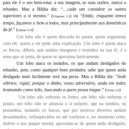
para ele é o seu bem-estar, a sua imagem, as suas razões, nunca o
rebanho. Mas a Bíblia diz: “…
cada um considere os outros
superiores a si mesmo
.” (
) ou “
Então, enquanto temos
Filipenses 2:3
tempo, façamos o bem a todos, mas principalmente aos domésticos
da fé.
” (
)
Gálatas 6:10
Um lobo não é quem discorda do pastor, quem argumenta
com ele, quem a ele pede uma explicação. Um lobo é quem ataca
os fracos, débeis, que andam inseguros e tremidos na sua fé, é a
estes que se junta, de quem se aproxima furtivamente.
Um lobo ataca os isolados, os que andam desligados do
rebanho, pois, como qualquer bom predador, sabe que quem anda
desligado mais facilmente será sua presa. Mas a Bíblia diz: “
Sede
sóbrios; vigiai; porque o diabo, vosso adversário, anda em redor,
bramando como leão, buscando a quem possa tragar
.” (
)
1Pedro 5:8
Um lobo não enfrenta os fortes, um lobo não enfrenta o
pastor, um lobo não se anuncia a si próprio, age na sombra, na
penumbra, isolando os fracos, que por motivos diversos andam
desanimados, enfraquecidos ou até confusos e, no momento certo,
disfere o seu ataque mortal, aproxima-se de quem anda desligado,