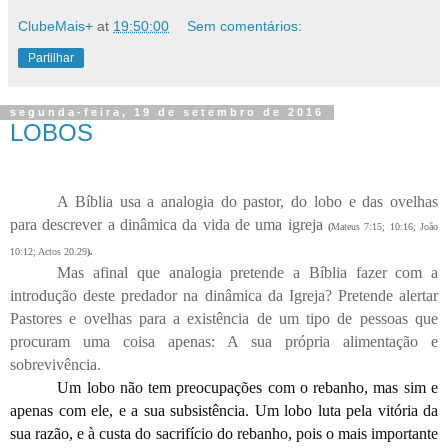
ClubeMais+
at
19:50:00
Sem comentários:
Partilhar
segunda-feira, 19 de setembro de 2016
LOBOS
A Bíblia usa a analogia do pastor, do lobo e das ovelhas
para descrever a dinâmica da vida de uma igreja
(
Mateus 7:15; 10:16; João
10:12; Actos 20.29
).
Mas afinal que analogia pretende a Bíblia fazer com a
introdução deste predador na dinâmica da Igreja? Pretende alertar
Pastores e ovelhas para a existência de um tipo de pessoas que
procuram uma coisa apenas: A sua própria alimentação e
sobrevivência.
Um lobo não tem preocupações com o rebanho, mas sim e
apenas com ele, e a sua subsistência. Um lobo luta pela vitória da
sua razão, e à custa do sacrifício do rebanho, pois o mais importante