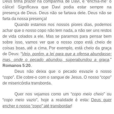
Deus tinha prazer na companhia de Davi, e “enchia-lhe” o
cálice! Significava que Davi podia estar sempre na
presença de Deus. Deus não se fartava dele. Deus não se
farta da nossa presença!
Quando estamos nos nossos piores dias, podemos
achar que o nosso copo não tem nada, a não ser uns restos
de vida colados a ele. Mas se pararmos para pensar bem
sobre isso, vamos ver que o nosso copo está cheio de
coisas boas, até a cima. Por exemplo, está cheio da graça
de Deus: “
Veio, porém, a lei para que a ofensa abundasse;
mas, onde o pecado abundou, superabundou a graça
.”
Romanos 5:20
.
Deus não deixa que o pecado esvazie o nosso
“
copo
”. Ele cobre-o com o sangue de Jesus. O nosso “
copo
”
de misericórdia transborda.
Quer nos vejamos como um “
copo meio cheio
” ou
“
copo meio vazio
”, hoje a realidade é esta:
Deus quer
encher o nosso “
copo
” até transbordar
!