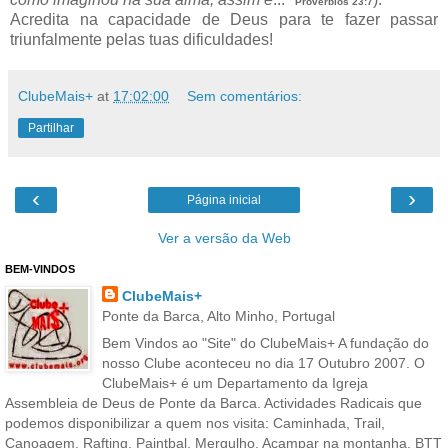
Provérbios 23:7
Acredita na capacidade de Deus para te fazer passar
triunfalmente pelas tuas dificuldades!
ClubeMais+
at
17:02:00
Sem comentários:
Partilhar
‹
›
Página inicial
Ver a versão da Web
BEM-VINDOS
ClubeMais+
Ponte da Barca, Alto Minho, Portugal
Bem Vindos ao "Site" do ClubeMais+ A fundação do
nosso Clube aconteceu no dia 17 Outubro 2007. O
ClubeMais+ é um Departamento da Igreja
Assembleia de Deus de Ponte da Barca. Actividades Radicais que
podemos disponibilizar a quem nos visita: Caminhada, Trail,
Canoagem, Rafting, Paintbal, Mergulho, Acampar na montanha, BTT