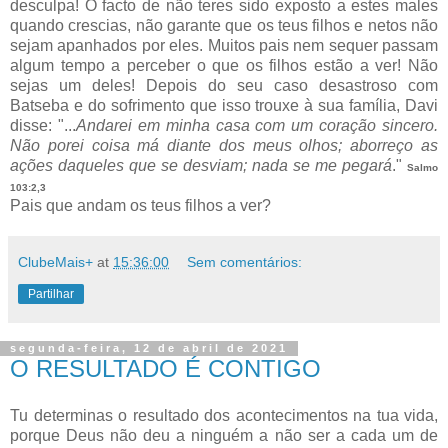
desculpa! O facto de não teres sido exposto a estes males
quando crescias, não garante que os teus filhos e netos não
sejam apanhados por eles. Muitos pais nem sequer passam
algum tempo a perceber o que os filhos estão a ver! Não
sejas um deles! Depois do seu caso desastroso com
Batseba e do sofrimento que isso trouxe à sua família, Davi
disse: "...
Andarei em minha casa com um coração sincero.
Não porei coisa má diante dos meus olhos; aborreço as
ações daqueles que se desviam; nada se me pegará
."
Salmo
103:2,3
Pais que andam os teus filhos a ver?
ClubeMais+
at
15:36:00
Sem comentários:
Partilhar
segunda-feira, 12 de abril de 2021
O RESULTADO É CONTIGO
Tu determinas o resultado dos acontecimentos na tua vida,
porque Deus não deu a ninguém a não ser a cada um de