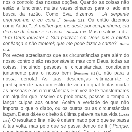
nós o controlo das nossas opções. Quando as coisas não
estão a funcionar, muitas vezes olhamos para o lado em
busca da razão. Como Eva, dizemos: "...
A serpente
enganou-me e eu comi
..."
. Ou então dizemos
Génesis 2:13
como Adão: "...
A mulher que me deste por companheira, ela
deu-me da árvore e eu comi
."
. Mas o salmista diz:
Génesis 2:12
"
Em Deus louvarei a Sua palavra; em Deus pus a minha
confiança e não temerei; que me pode fazer a carne
?"
Salmo
.
56:4
Por vezes acreditamos que as circunstâncias para além do
nosso controlo são responsáveis; mas com Deus, todas as
coisas, incluindo pessoas e circunstâncias, contribuem
juntamente para o nosso bem (
)., não para a
Romanos 8:28
nossa derrota! As tuas descrenças vitimizam-te e
predispõem-te para um estilo de vida no qual tentas mudar
as pessoas e as circunstâncias. Em vez de te transformares
em alguém que resolve os problemas, passas o tempo a
lançar culpas aos outros. Aceita a verdade de que não
importa o que o diabo, ou os outros ou as circunstâncias
façam, Deus dá-te o direito à última palavra na tua vida (
1João
) O resultado final não é determinado por o que se passa
1:44
à tua volta, mas pelo que se passa dentro de ti ("
Porque,
como imaginou na sua alma, assim é
..."
).