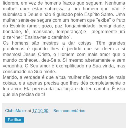
liderem, em vez de homens fracos que seguem. Nenhuma
mulher quer estar submissa a um homem que não é
submisso a Deus e não é guisado pelo Espírito Santo. Uma
mulher sente-se segura com um homem que "exibe" o fruto
do Espírito (amor, gozo, paz, longanimidade, benignidade,
bondade, fé, mansidão, temperança),e alegremente irá
dizer-lhe: "Ensina-me o caminho".
Os homens são mestres a dar coisas. Têm grandes
problemas é quando lhes é pedido que se deem a si
mesmos! Jesus Cristo, o Homem com mais amor que o
mundo conheceu, deu-Se a Si mesmo abertamente e sem
vergonha. O Seu amor é exemplificado na Sua vinda, mas
consumado na Sua morte.
Marido, a verdade é que a tua mulher não precisa de mais
coisas, ela apenas precisa que lhes dês completamente o
teu amor. Ela precisa da tua força e do teu carinho. É isso
que ela precisa de ti!
ClubeMais+
at
17:10:00
Sem comentários:
Partilhar