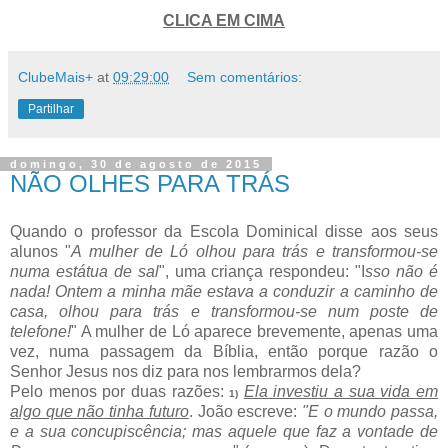
CLICA EM CIMA
ClubeMais+
at
09:29:00
Sem comentários:
Partilhar
domingo, 30 de agosto de 2015
NÃO OLHES PARA TRÁS
Quando o professor da Escola Dominical disse aos seus
alunos "
A mulher de Ló olhou para trás e transformou-se
numa estátua de sal
", uma criança respondeu: "I
sso não é
nada! Ontem a minha mãe estava a conduzir a caminho de
casa, olhou para trás e transformou-se num poste de
telefone!
" A mulher de Ló aparece brevemente, apenas uma
vez, numa passagem da Bíblia, então porque razão o
Senhor Jesus nos diz para nos lembrarmos dela?
Pelo menos por duas razões:
Ela investiu a sua vida em
1)
algo que não tinha futuro
. João escreve:
"E o mundo passa,
e a sua concupiscência; mas aquele que faz a vontade de