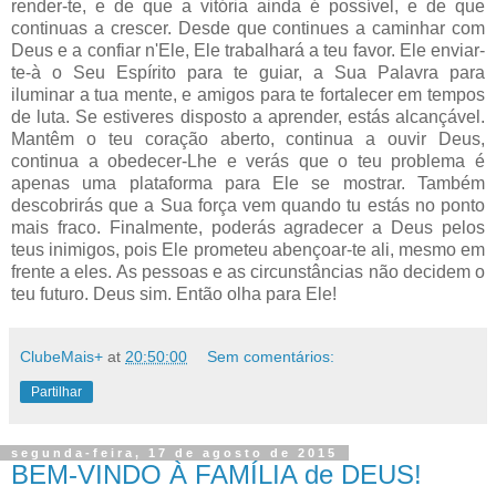
render-te, e de que a vitória ainda é possível, e de que
continuas a crescer. Desde que continues a caminhar com
Deus e a confiar n'Ele, Ele trabalhará a teu favor. Ele enviar-
te-à o Seu Espírito para te guiar, a Sua Palavra para
iluminar a tua mente, e amigos para te fortalecer em tempos
de luta. Se estiveres disposto a aprender, estás alcançável.
Mantêm o teu coração aberto, continua a ouvir Deus,
continua a obedecer-Lhe e verás que o teu problema é
apenas uma plataforma para Ele se mostrar. Também
descobrirás que a Sua força vem quando tu estás no ponto
mais fraco. Finalmente, poderás agradecer a Deus pelos
teus inimigos, pois Ele prometeu abençoar-te ali, mesmo em
frente a eles. As pessoas e as circunstâncias não decidem o
teu futuro. Deus sim. Então olha para Ele!
ClubeMais+
at
20:50:00
Sem comentários:
Partilhar
segunda-feira, 17 de agosto de 2015
BEM-VINDO À FAMÍLIA de DEUS!