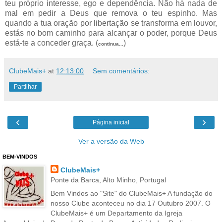
teu próprio interesse, ego e dependência. Não há nada de
mal em pedir a Deus que remova o teu espinho. Mas
quando a tua oração por libertação se transforma em louvor,
estás no bom caminho para alcançar o poder, porque Deus
está-te a conceder graça. (
)
continua...
ClubeMais+
at
12:13:00
Sem comentários:
Partilhar
‹
›
Página inicial
Ver a versão da Web
BEM-VINDOS
ClubeMais+
Ponte da Barca, Alto Minho, Portugal
Bem Vindos ao "Site" do ClubeMais+ A fundação do
nosso Clube aconteceu no dia 17 Outubro 2007. O
ClubeMais+ é um Departamento da Igreja