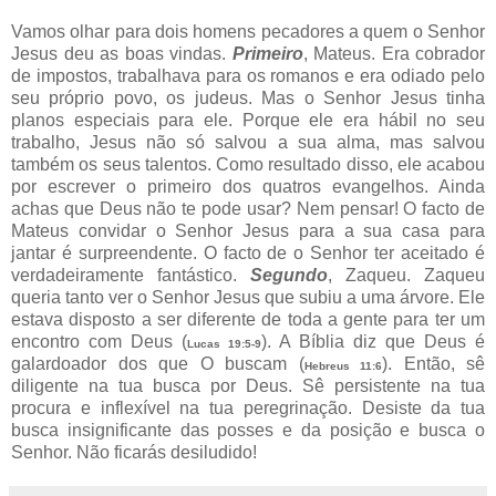
Vamos olhar para dois homens pecadores a quem o Senhor
Jesus deu as boas vindas.
Primeiro
, Mateus. Era cobrador
de impostos, trabalhava para os romanos e era odiado pelo
seu próprio povo, os judeus. Mas o Senhor Jesus tinha
planos especiais para ele. Porque ele era hábil no seu
trabalho, Jesus não só salvou a sua alma, mas salvou
também os seus talentos. Como resultado disso, ele acabou
por escrever o primeiro dos quatros evangelhos. Ainda
achas que Deus não te pode usar? Nem pensar! O facto de
Mateus convidar o Senhor Jesus para a sua casa para
jantar é surpreendente. O facto de o Senhor ter aceitado é
verdadeiramente fantástico.
Segundo
, Zaqueu. Zaqueu
queria tanto ver o Senhor Jesus que subiu a uma árvore. Ele
estava disposto a ser diferente de toda a gente para ter um
encontro com Deus (
). A Bíblia diz que Deus é
Lucas 19:5-9
galardoador dos que O buscam (
). Então, sê
Hebreus 11:6
diligente na tua busca por Deus. Sê persistente na tua
procura e inflexível na tua peregrinação. Desiste da tua
busca insignificante das posses e da posição e busca o
Senhor. Não ficarás desiludido!