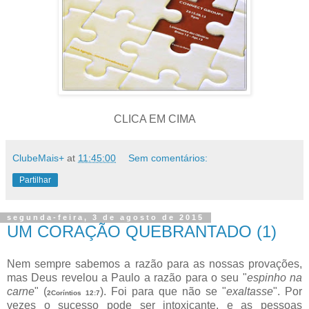
CLICA EM CIMA
ClubeMais+
at
11:45:00
Sem comentários:
Partilhar
segunda-feira, 3 de agosto de 2015
UM CORAÇÃO QUEBRANTADO (1)
Nem sempre sabemos a razão para as nossas provações,
mas Deus revelou a Paulo a razão para o seu "
espinho na
carne
" (
). Foi para que não se "
exaltasse
". Por
2Coríntios 12:7
vezes o sucesso pode ser intoxicante, e as pessoas