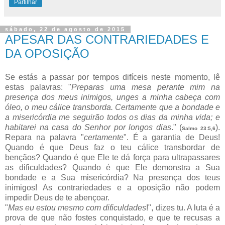
Partilhar
sábado, 22 de agosto de 2015
APESAR DAS CONTRARIEDADES E
DA OPOSIÇÃO
Se estás a passar por tempos difíceis neste momento, lê
estas palavras: "
Preparas uma mesa perante mim na
presença dos meus inimigos, unges a minha cabeça com
óleo, o meu cálice transborda. Certamente que a bondade e
a misericórdia me seguirão todos os dias da minha vida; e
habitarei na casa do Senhor por longos dias
." (
).
Salmo 23:5,6
Repara na palavra "
certamente
". É a garantia de Deus!
Quando é que Deus faz o teu cálice transbordar de
bençãos? Quando é que Ele te dá força para ultrapassares
as dificuldades? Quando é que Ele demonstra a Sua
bondade e a Sua misericórdia? Na presença dos teus
inimigos! As contrariedades e a oposição não podem
impedir Deus de te abençoar.
"
Mas eu estou mesmo com dificuldades
!", dizes tu. A luta é a
prova de que não fostes conquistado, e que te recusas a