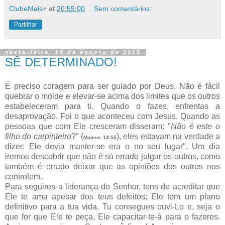
ClubeMais+
at
20:59:00
Sem comentários:
Partilhar
sexta-feira, 14 de agosto de 2015
SÊ DETERMINADO!
É preciso coragem para ser guiado por Deus. Não é fácil
quebrar o molde e elevar-se acima dos limites que os outros
estabeleceram para ti. Quando o fazes, enfrentas a
desaprovação. Foi o que aconteceu com Jesus. Quando as
pessoas que com Ele cresceram disseram: "
Não é este o
filho do carpinteiro
?" (
), eles estavam na verdade a
Mateus 13:55
dizer: Ele devia manter-se era o no seu lugar". Um dia
iremos descobrir que não é só errado julgar os outros, como
também é errado deixar que as opiniões dos outros nos
controlem.
Para seguires a liderança do Senhor, tens de acreditar que
Ele te ama apesar dos teus defeitos; Ele tem um plano
definitivo para a tua vida. Tu consegues ouvi-Lo e, seja o
que for que Ele te peça, Ele capacitar-te-à para o fazeres.