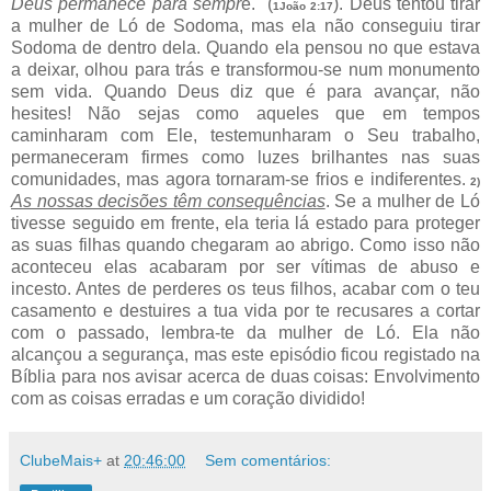
Deus permanece para sempr
e." (
). Deus tentou tirar
1João 2:17
a mulher de Ló de Sodoma, mas ela não conseguiu tirar
Sodoma de dentro dela. Quando ela pensou no que estava
a deixar, olhou para trás e transformou-se num monumento
sem vida. Quando Deus diz que é para avançar, não
hesites! Não sejas como aqueles que em tempos
caminharam com Ele, testemunharam o Seu trabalho,
permaneceram firmes como luzes brilhantes nas suas
comunidades, mas agora tornaram-se frios e indiferentes.
2)
As nossas decisões têm consequências
. Se a mulher de Ló
tivesse seguido em frente, ela teria lá estado para proteger
as suas filhas quando chegaram ao abrigo. Como isso não
aconteceu elas acabaram por ser vítimas de abuso e
incesto. Antes de perderes os teus filhos, acabar com o teu
casamento e destuires a tua vida por te recusares a cortar
com o passado, lembra-te da mulher de Ló. Ela não
alcançou a segurança, mas este episódio ficou registado na
Bíblia para nos avisar acerca de duas coisas: Envolvimento
com as coisas erradas e um coração dividido!
ClubeMais+
at
20:46:00
Sem comentários: