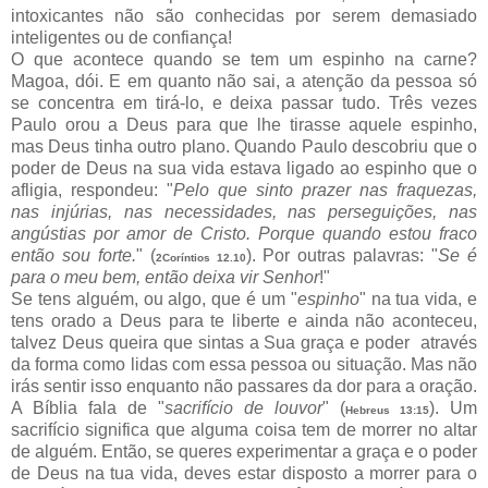
intoxicantes não são conhecidas por serem demasiado
inteligentes ou de confiança!
O que acontece quando se tem um espinho na carne?
Magoa, dói. E em quanto não sai, a atenção da pessoa só
se concentra em tirá-lo, e deixa passar tudo. Três vezes
Paulo orou a Deus para que lhe tirasse aquele espinho,
mas Deus tinha outro plano. Quando Paulo descobriu que o
poder de Deus na sua vida estava ligado ao espinho que o
afligia, respondeu: "
Pelo que sinto prazer nas fraquezas,
nas injúrias, nas necessidades, nas perseguições, nas
angústias por amor de Cristo. Porque quando estou fraco
então sou forte.
" (
). Por outras palavras: "
Se é
2Coríntios 12.10
para o meu bem, então deixa vir Senhor
!"
Se tens alguém, ou algo, que é um "
espinho
" na tua vida, e
tens orado a Deus para te liberte e ainda não aconteceu,
talvez Deus queira que sintas a Sua graça e poder através
da forma como lidas com essa pessoa ou situação. Mas não
irás sentir isso enquanto não passares da dor para a oração.
A Bíblia fala de "
sacrifício de louvor
" (
). Um
Hebreus 13:15
sacrifício significa que alguma coisa tem de morrer no altar
de alguém. Então, se queres experimentar a graça e o poder
de Deus na tua vida, deves estar disposto a morrer para o