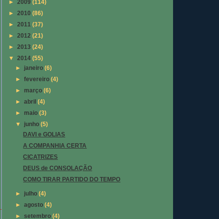
►
2009
(114)
►
2010
(86)
►
2011
(37)
►
2012
(21)
►
2013
(24)
▼
2014
(55)
►
janeiro
(6)
►
fevereiro
(4)
►
março
(6)
►
abril
(4)
►
maio
(3)
▼
junho
(5)
DAVI e GOLIAS
A COMPANHIA CERTA
CICATRIZES
DEUS de CONSOLAÇÃO
COMO TIRAR PARTIDO DO TEMPO
►
julho
(4)
►
agosto
(4)
►
setembro
(4)