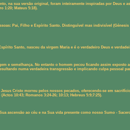
nto, na sua versão original, foram inteiramente inspiradas por Deus e
ro 1:20; Mateus 5:18).
oas: Pai, Filho e Espírito Santo. Distinguível mas indivisível (Génesis
spírito Santo, nasceu da virgem Maria e é o verdadeiro Deus e verdadei
m e semelhança. No entanto o homem pecou ficando assim exposto ao ca
sultando numa verdadeira transgressão e implicando culpa pessoal par
Jesus Cristo morreu pelos nossos pecados, oferecendo-se em sacrifício
 (Actos 10:43; Romanos 3:24-26; 10:13; Hebreus 5:9;7:25).
 Sua ascensão ao céu e na Sua vida presente como nosso Sumo - Sacerdo