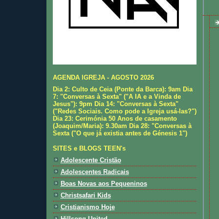
AGENDA IGREJA - AGOSTO 2026
Dia 2: Culto de Ceia (Ponte da Barca): 9am Dia
7: "Conversas à Sexta" ("A IA e a Vinda de
Jesus"): 9pm Dia 14: "Conversas à Sexta"
("Redes Sociais. Como pode a Igreja usá-las?")
Dia 23: Cerimónia 50 Anos de casamento
(Joaquim/Maria): 9.30am Dia 28: "Conversas à
Sexta ("O que já existia antes de Génesis 1")
SITES e BLOGS TEEN's
Adolescente Cristão
Adolescentes Radicais
Boas Novas aos Pequeninos
Christsafari Kids
Cristianismo Hoje
Hillsong United