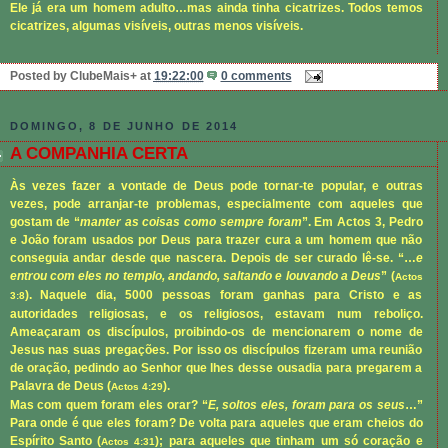
Ele já era um homem adulto…mas ainda tinha cicatrizes. Todos temos
cicatrizes, algumas visíveis, outras menos visíveis.
Posted by
ClubeMais+
at
19:22:00
0 comments
DOMINGO, 8 DE JUNHO DE 2014
A COMPANHIA CERTA
Às vezes fazer a vontade de Deus pode tornar-te popular, e outras
vezes, pode arranjar-te problemas, especialmente com aqueles que
gostam de “
manter as coisas como sempre foram
”. Em Actos 3, Pedro
e João foram usados por Deus para trazer cura a um homem que não
conseguia andar desde que nascera. Depois de ser curado lê-se. “…
e
entrou com eles no templo, andando, saltando e louvando a Deus
” (
Actos
). Naquele dia, 5000 pessoas foram ganhas para Cristo e as
3:8
autoridades religiosas, e os religiosos, estavam num reboliço.
Ameaçaram os discípulos, proibindo-os de mencionarem o nome de
Jesus nas suas pregações. Por isso os discípulos fizeram uma reunião
de oração, pedindo ao Senhor que lhes desse ousadia para pregarem a
Palavra de Deus (
).
Actos 4:29
Mas com quem foram eles orar? “
E, soltos eles, foram para os seus
…”
Para onde é que eles foram? De volta para aqueles que eram cheios do
Espírito Santo (
); para aqueles que tinham um só coração e
Actos 4:31