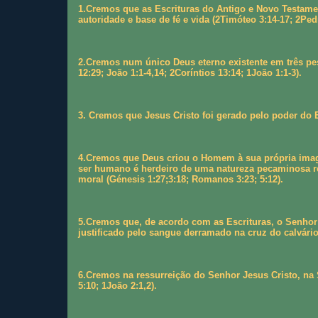
1.Cremos que as Escrituras do Antigo e Novo Testame
autoridade e base de fé e vida (2Timóteo 3:14-17; 2Ped
2.Cremos num único Deus eterno existente em três pess
12:29; João 1:1-4,14; 2Coríntios 13:14; 1João 1:1-3).
3. Cremos que Jesus Cristo foi gerado pelo poder do E
4.Cremos que Deus criou o Homem à sua própria image
ser humano é herdeiro de uma natureza pecaminosa re
moral (Génesis 1:27;3:18; Romanos 3:23; 5:12).
5.Cremos que, de acordo com as Escrituras, o Senhor 
justificado pelo sangue derramado na cruz do calvário
6.Cremos na ressurreição do Senhor Jesus Cristo, na
5:10; 1João 2:1,2).