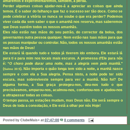
amaremos e experimentaremos, também, a perda.
Perder algumas coisas ajudar-nos-á a apreciar as coisas que ainda
temos. É o sabor do falhanço que faz o sucesso ser tão doce. Como se
pode celebrar a vitória se nunca se soube o que era perder? Podemos
viver cada dia sem saber o que o amanhã nos reserva, mas saberemos
que Deus sustém todos os nossos amanhãs.
Eles não estão nas mãos do seu patrão, do corrector da bolsa, dos
governantes outra pessoa qualquer. Nem estão nas tuas mãos para que
os possas manipular ou controlar. Não, todos os nossos amanhãs estão
nas mãos de Deus!
Ele estará lá quando tudo e todos já tiverem ido embora. Ele estará lá
para ti e para mim nos locais mais escuros. A promessa d’Ele para nós
é: “
O choro pode durar uma noite, mas a alegria vem pela manh
ã.”
(
). Não importa o quão longa tem sido a noite, a manhã nasce
Salmo 30:5
sempre e com ela a Sua alegria. Pensa nisto, a noite pode ter sido
escura, mas sobreviveste sempre para ver a manhã. Não foi? De
alguma forma, a Sua graça protegeu-nos, deu-nos tudo o que
precisávamos, amparou-nos, acalmou-nos, confortou-nos e ajudou-nos
a ultrapassar todas as coisas.
O tempo passa, as estações mudam, mas Deus não. Ele será sempre o
Deus de toda a consolação, e Ele está a olhar por nós Hoje!
Posted by
ClubeMais+
at
07:47:00
0 comments