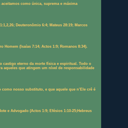
 as aceitamos como única, suprema e máxima
 1:1,2,26; Deuteronômio 6:4; Mateus 28:19; Marcos
ro Homem (Isaías 7:14; Actos 1:9; Romanos 8:34).
stigo eterno da morte física e espiritual. Todo o
a aqueles que atingem um nível de responsabilidade
 como nosso substituto, e que aquele que n’Ele crê é
te e Advogado (Actos 1:9; Efésios 1:10-25;Hebreus