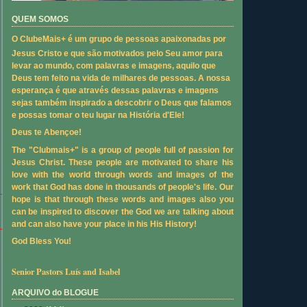
QUEM SOMOS
O ClubeMais+ é um grupo de pessoas apaixonadas por
Jesus Cristo e que são motivados pelo Seu amor para
levar ao mundo, com palavras e imagens, aquilo que
Deus tem feito na vida de milhares de pessoas. A nossa
esperança é que através dessas palavras e imagens
sejas também inspirado a descobrir o Deus que falamos
e possas tomar o teu lugar na História d'Ele!
Deus te Abençoe!
The "Clubmais+" is a group of people full of passion for
Jesus Christ. These people are motivated to share his
love with the world through words and images of the
work that God has done in thousands of people's life. Our
hope is that through these words and images also you
can be inspired to discover the God we are talking about
and can also have your place in his His History!
God Bless You!
Senior Pastors Luís and Isabel
ARQUIVO do BLOGUE