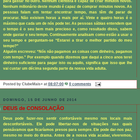
para gastar no outro. Nenhum cientista é capaz de criar minutos novos.
Nenhum milionário deste mundo é capaz de comprar minutos novos. As
pessoas falam em tentar encontrar tempo, mas têm de parar de
procurar. Não existem horas a mais por aí. Vinte e quatro horas é o
máximo que cada um de nós pode ter. As pessoas sábias entendem que
o tempo é o seu bem mais precioso e, como resultado disso, sabem
onde gastar o seu tempo. Continuamente analisam como estão a usar o
seu tempo e perguntam-se “Estarei a tirar o melhor partido do meu
tempo?”
Alguém escreveu: “Nós não pagamos as coisas com dinheiro, pagamos
com tempo.” Por exemplo quando dizemos que daqui a cinco anos terei
dinheiro suficiente para pagar isto ou aquilo, significa que isso que lhe
vai custar um décima segunda parte da nossa vida adulta.
Posted by
ClubeMais+
at
08:07:00
0 comments
DOMINGO, 15 DE JUNHO DE 2014
DEUS de CONSOLAÇÃO
Deus pode fazer-nos sentir confortáveis mesmo nos locais mais
desconfortáveis. Ele pode libertar-nos de situações nas quais
pensávamos que ficaríamos presos para sempre. Ele pode dar-nos paz,
mesmo no meio do drama. Antes de a nossa vida acabar, viveremos,