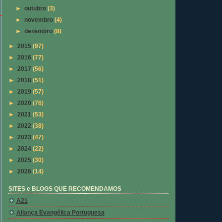
►
outubro
(3)
►
novembro
(4)
►
dezembro
(8)
►
2015
(97)
►
2016
(77)
►
2017
(56)
►
2018
(51)
►
2019
(57)
►
2020
(76)
►
2021
(53)
►
2022
(38)
►
2023
(47)
►
2024
(22)
►
2025
(30)
►
2026
(14)
SITES e BLOGS QUE RECOMENDAMOS
A21
Aliança Evangélica Portuguesa