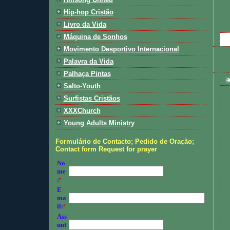
Hip-hop Cristão
Livro da Vida
Máquina de Sonhos
Movimento Desportivo Internacional
Palavra da Vida
Palhaça Pintas
Salto-Youth
Surfistas Cristãos
XXXChurch
Young Adults Ministry
Formulário de Contacto; Pedido de Oração;
Contact form Request for prayer
No
me
:
*
E
ma
il:
*
Ass
unt