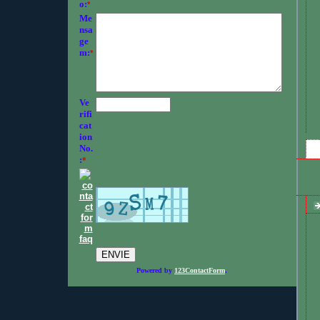
o:
*
Me
nsa
ge
m:
*
Ve
rifi
cat
ion
No.
:
*
Powered by
123ContactForm
.