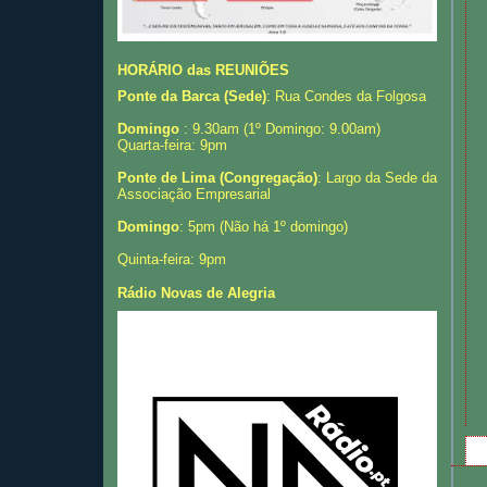
HORÁRIO das REUNIÕES
Ponte da Barca (Sede)
: Rua Condes da Folgosa
Domingo
: 9.30am (1º Domingo: 9.00am)
Quarta-feira: 9pm
Ponte de Lima (Congregação)
: Largo da Sede da
Associação Empresarial
Domingo
: 5pm (Não há 1º domingo)
Quinta-feira: 9pm
Rádio Novas de Alegria