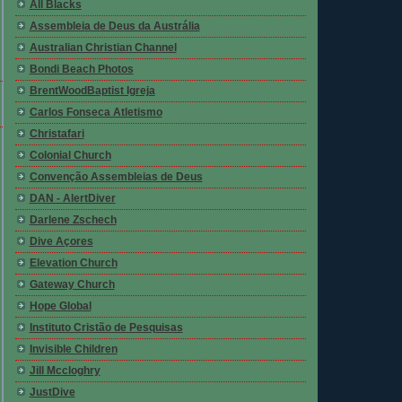
All Blacks
Assembleia de Deus da Austrália
Australian Christian Channel
Bondi Beach Photos
BrentWoodBaptist Igreja
Carlos Fonseca Atletismo
Christafari
Colonial Church
Convenção Assembleias de Deus
DAN - AlertDiver
Darlene Zschech
Dive Açores
Elevation Church
Gateway Church
Hope Global
Instituto Cristão de Pesquisas
Invisible Children
Jill Mccloghry
JustDive