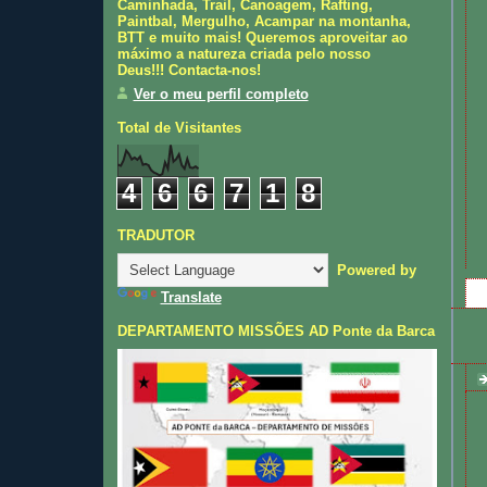
Caminhada, Trail, Canoagem, Rafting,
Paintbal, Mergulho, Acampar na montanha,
BTT e muito mais! Queremos aproveitar ao
máximo a natureza criada pelo nosso
Deus!!! Contacta-nos!
Ver o meu perfil completo
Total de Visitantes
4
6
6
7
1
8
TRADUTOR
Powered by
Translate
DEPARTAMENTO MISSÕES AD Ponte da Barca