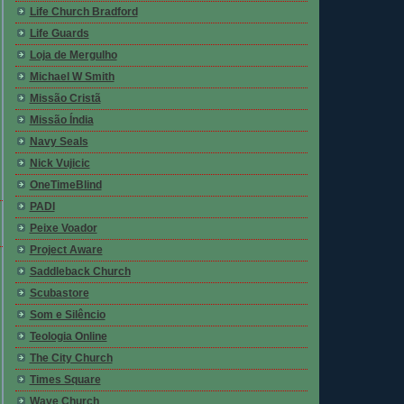
Life Church Bradford
Life Guards
Loja de Mergulho
Michael W Smith
Missão Cristã
Missão Índia
Navy Seals
Nick Vujicic
OneTimeBlind
PADI
Peixe Voador
Project Aware
Saddleback Church
Scubastore
Som e Silêncio
Teologia Online
The City Church
Times Square
Wave Church