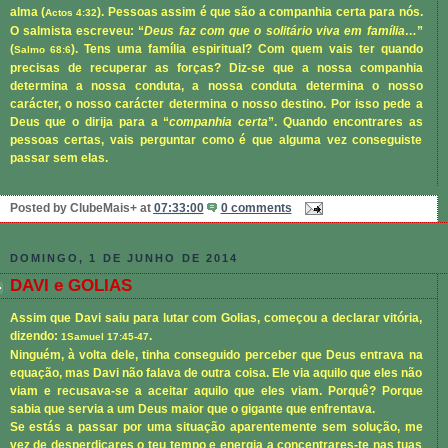
alma (
). Pessoas assim é que são a companhia certa para nós.
Actos 4:32
O salmista escreveu: “
Deus faz com que o solitário viva em família…
”
(
). Tens uma família espiritual? Com quem vais ter quando
Salmo 68:6
precisas de recuperar as forças? Diz-se que a nossa companhia
determina a nossa conduta, a nossa conduta determina o nosso
carácter, o nosso carácter determina o nosso destino. Por isso pede a
Deus que o dirija para a “
companhia certa
”. Quando encontrares as
pessoas certas, vais perguntar como é que alguma vez conseguiste
passar sem elas.
Posted by
ClubeMais+
at
07:33:00
0 comments
DOMINGO, 1 DE JUNHO DE 2014
DAVI e GOLIAS
Assim que Davi saiu para lutar com Golias, começou a declarar vitória,
dizendo:
.
1Samuel 17:45-47
Ninguém, à volta dele, tinha conseguido perceber que Deus entrava na
equação, mas Davi não falava de outra coisa. Ele via aquilo que eles não
viam e recusava-se a aceitar aquilo que eles viam. Porquê? Porque
sabia que servia a um Deus maior que o gigante que enfrentava.
Se estás a passar por uma situação aparentemente sem solução, me
vez de desperdiçares o teu tempo e energia a concentrares-te nas tuas