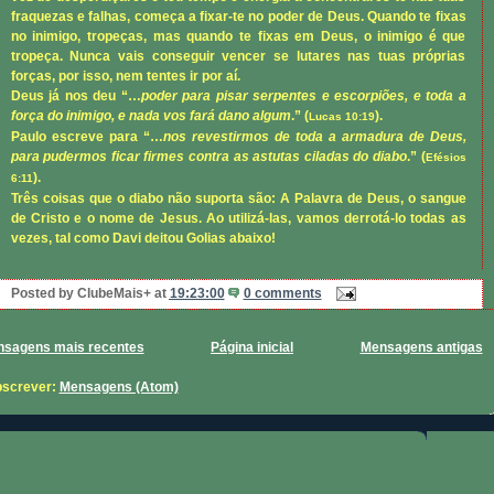
fraquezas e falhas, começa a fixar-te no poder de Deus. Quando te fixas
no inimigo, tropeças, mas quando te fixas em Deus, o inimigo é que
tropeça. Nunca vais conseguir vencer se lutares nas tuas próprias
forças, por isso, nem tentes ir por aí.
Deus já nos deu “…
poder para pisar serpentes e escorpiões, e toda a
força do inimigo, e nada vos fará dano algum
.” (
).
Lucas 10:19
Paulo escreve para “…
nos revestirmos de toda a armadura de Deus,
para pudermos ficar firmes contra as astutas ciladas do diabo
.” (
Efésios
).
6:11
Três coisas que o diabo não suporta são: A Palavra de Deus, o sangue
de Cristo e o nome de Jesus. Ao utilizá-las, vamos derrotá-lo todas as
vezes, tal como Davi deitou Golias abaixo!
Posted by
ClubeMais+
at
19:23:00
0 comments
sagens mais recentes
Página inicial
Mensagens antigas
screver:
Mensagens (Atom)