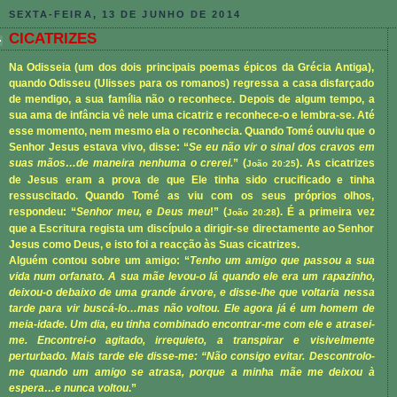
SEXTA-FEIRA, 13 DE JUNHO DE 2014
CICATRIZES
Na Odisseia (um dos dois principais poemas épicos da Grécia Antiga),
quando Odisseu (Ulisses para os romanos) regressa a casa disfarçado
de mendigo, a sua família não o reconhece. Depois de algum tempo, a
sua ama de infância vê nele uma cicatriz e reconhece-o e lembra-se. Até
esse momento, nem mesmo ela o reconhecia. Quando Tomé ouviu que o
Senhor Jesus estava vivo, disse: “
Se eu não vir o sinal dos cravos em
suas mãos…de maneira nenhuma o crerei.
” (
). As cicatrizes
João 20:25
de Jesus eram a prova de que Ele tinha sido crucificado e tinha
ressuscitado. Quando Tomé as viu com os seus próprios olhos,
respondeu: “
Senhor meu, e Deus meu
!” (
). É a primeira vez
João 20:28
que a Escritura regista um discípulo a dirigir-se directamente ao Senhor
Jesus como Deus, e isto foi a reacção às Suas cicatrizes.
Alguém contou sobre um amigo: “
Tenho um amigo que passou a sua
vida num orfanato. A sua mãe levou-o lá quando ele era um rapazinho,
deixou-o debaixo de uma grande árvore, e disse-lhe que voltaria nessa
tarde para vir buscá-lo…mas não voltou. Ele agora já é um homem de
meia-idade. Um dia, eu tinha combinado encontrar-me com ele e atrasei-
me. Encontrei-o agitado, irrequieto, a transpirar e visivelmente
perturbado. Mais tarde ele disse-me: “Não consigo evitar. Descontrolo-
me quando um amigo se atrasa, porque a minha mãe me deixou à
espera…e nunca voltou
.”