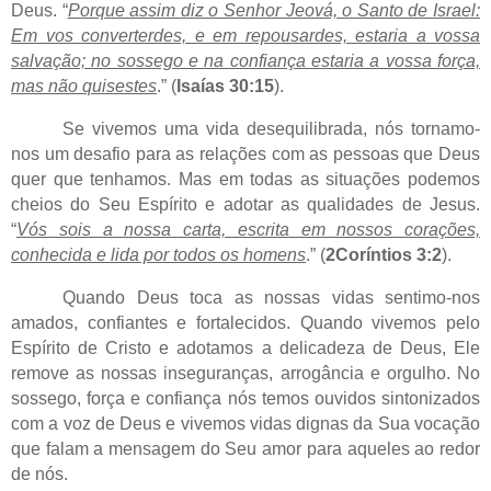
Deus. “
Porque assim diz o Senhor Jeová, o Santo de Israel:
Em vos converterdes, e em repousardes, estaria a vossa
salvação; no sossego e na confiança estaria a vossa força,
mas não quisestes
.” (
Isaías 30:15
).
Se vivemos uma vida desequilibrada, nós tornamo-
nos um desafio para as relações com as pessoas que Deus
quer que tenhamos. Mas em todas as situações podemos
cheios do Seu Espírito e adotar as qualidades de Jesus.
“
Vós sois a nossa carta, escrita em nossos corações,
conhecida e lida por todos os homens
.” (
2Coríntios 3:2
).
Quando Deus toca as nossas vidas sentimo-nos
amados, confiantes e fortalecidos. Quando vivemos pelo
Espírito de Cristo e adotamos a delicadeza de Deus, Ele
remove as nossas inseguranças, arrogância e orgulho. No
sossego, força e confiança nós temos ouvidos sintonizados
com a voz de Deus e vivemos vidas dignas da Sua vocação
que falam a mensagem do Seu amor para aqueles ao redor
de nós.