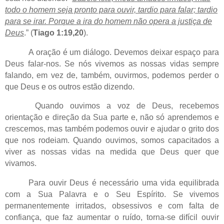
todo o homem seja pronto para ouvir, tardio para falar; tardio
para se irar. Porque a ira do homem não opera a justiça de
Deus
.” (
Tiago 1:19,20
).
A oração é um diálogo. Devemos deixar espaço para
Deus falar-nos. Se nós vivemos as nossas vidas sempre
falando, em vez de, também, ouvirmos, podemos perder o
que Deus e os outros estão dizendo.
Quando ouvimos a voz de Deus, recebemos
orientação e direção da Sua parte e, não só aprendemos e
crescemos, mas também podemos ouvir e ajudar o grito dos
que nos rodeiam. Quando ouvimos, somos capacitados a
viver as nossas vidas na medida que Deus quer que
vivamos.
Para ouvir Deus é necessário uma vida equilibrada
com a Sua Palavra e o Seu Espírito. Se vivemos
permanentemente irritados, obsessivos e com falta de
confiança, que faz aumentar o ruído, torna-se difícil ouvir