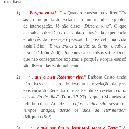
acreditava.
1)
“
Porque
eu sei
…
” – Quando conseguimos dizer “
Eu
sei
”, é um ponto de exclamação num mundo de pontos
de interrogação. Jó não disse: “
Disseram-me
”. O que
ele sabia sobre Deus, ele sabia-o através da experiência
e através da revelação pessoal. É possível uma vida
assim? Sim! “
E vós tendes a unção do Santo, e sabeis
tudo
.” (
1João 2:20
). Podemos saber coisas sobre Deus
que não conseguimos explicar, e porquê? Porque elas só
são discernidas espiritualmente
2)
“…
que o meu Redentor vive
.” Embora Cristo ainda
não tivesse nascido, Jó teve uma revelação da pré-
existência do Redentor que as Escrituras revelam como
o “
Ancião de dias
” (
Daniel 7:22
). A quem Miqueias se
referiu como Aquele “…
cujas saídas são desde os
tempos antigos, desde os dias da eternidade
.”
(
Miqueias 5:2
).
3)
“…
e que por fim se levantará sobre a Terra
.” A