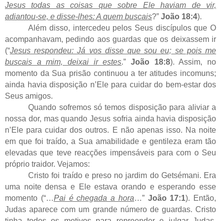
Jesus todas as coisas que sobre Ele haviam de vir,
adiantou-se, e disse-lhes: A quem buscais
?”
João 18:4
).
Além disso, intercedeu pelos Seus discípulos que O
acompanhavam, pedindo aos guardas que os deixassem ir
(“
Jesus respondeu: Já vos disse que sou eu; se pois me
buscais a mim, deixai ir estes
.”
João 18:8
). Assim, no
momento da Sua prisão continuou a ter atitudes incomuns;
ainda havia disposição n’Ele para cuidar do bem-estar dos
Seus amigos.
Quando sofremos só temos disposição para aliviar a
nossa dor, mas quando Jesus sofria ainda havia disposição
n’Ele para cuidar dos outros. E não apenas isso. Na noite
em que foi traído, a Sua amabilidade e gentileza eram tão
elevadas que teve reacções impensáveis para com o Seu
próprio traidor. Vejamos:
Cristo foi traído e preso no jardim do Getsémani. Era
uma noite densa e Ele estava orando e esperando esse
momento (“…
Pai é chegada a hora
…”
João 17:1
). Então,
Judas aparece com um grande número de guardas. Cristo
tinha todos os motivos para repreender e julgar Judas.