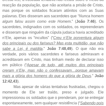
reacção da população, que não aceitaria a prisão de Cristo,
mas porque os soldados ficaram atónitos com as Suas
palavras. Eles disseram aos sacerdotes que “
Nunca homem
algum falou assim como este Homem
.” (
João 7:46
). Os
sacerdotes, indignados com os soldados, os repreenderam
e disseram que ninguém da cúpula judaica havia acreditado
n’Ele, apenas os “incultos” (“
Creu n’Ele porventura algum
dos principais ou dos fariseus? Mas esta multidão, que não
sabe a Lei, é maldita
.”
João 7:48,49
). O que não era
verdade, pois vários sacerdotes e fariseus admiravam e
acreditavam em Cristo, mas tinham medo de declarar isso
em público (“
Apesar de tudo, até muitos dos principais
creram n’Ele, mas não o confessavam…porque amavam
mais a glória dos homens do que a glória de Deus
.”
João
12:42,43
).
Mas apesar de várias tentativas frustradas, chegou o
momento de Ele ser traído, preso e julgado. Ele
impressionou os soldados que o prenderam, por se entregar
espontaneamente, sem qualquer resistência (“
Sabendo pois