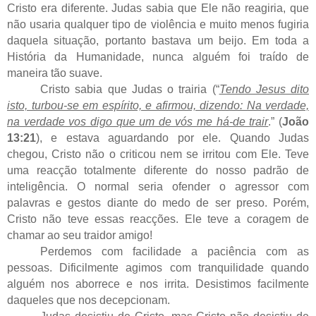
Cristo era diferente. Judas sabia que Ele não reagiria, que
não usaria qualquer tipo de violência e muito menos fugiria
daquela situação, portanto bastava um beijo. Em toda a
História da Humanidade, nunca alguém foi traído de
maneira tão suave.
Cristo sabia que Judas o trairia (“
Tendo Jesus dito
isto, turbou-se em espírito, e afirmou, dizendo: Na verdade,
na verdade vos digo que um de vós me há-de trair
.” (
João
13:21
), e estava aguardando por ele. Quando Judas
chegou, Cristo não o criticou nem se irritou com Ele. Teve
uma reacção totalmente diferente do nosso padrão de
inteligência. O normal seria ofender o agressor com
palavras e gestos diante do medo de ser preso. Porém,
Cristo não teve essas reacções. Ele teve a coragem de
chamar ao seu traidor amigo!
Perdemos com facilidade a paciência com as
pessoas. Dificilmente agimos com tranquilidade quando
alguém nos aborrece e nos irrita. Desistimos facilmente
daqueles que nos decepcionam.