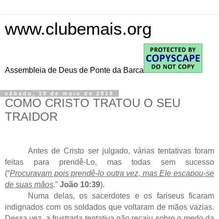
www.clubemais.org
Assembleia de Deus de Ponte da Barca
sábado, 19 de maio de 2018
COMO CRISTO TRATOU O SEU
TRAIDOR
Antes de Cristo ser julgado, várias tentativas foram
feitas para prendê-Lo, mas todas sem sucesso
(“
Procuravam pois prendê-lo outra vez, mas Ele escapou-se
de suas mãos
.”
João 10:39
).
Numa delas, os sacerdotes e os fariseus ficaram
indignados com os soldados que voltaram de mãos vazias.
Dessa vez, a frustrada tentativa não recaiu sobre o medo da