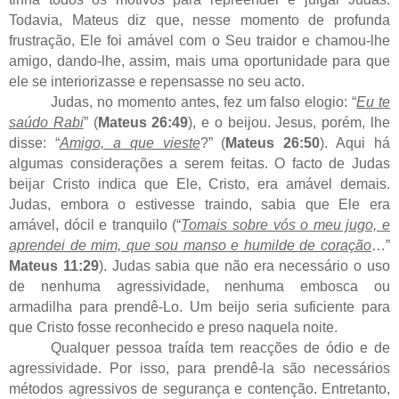
Todavia, Mateus diz que, nesse momento de profunda
frustração, Ele foi amável com o Seu traidor e chamou-lhe
amigo, dando-lhe, assim, mais uma oportunidade para que
ele se interiorizasse e repensasse no seu acto.
Judas, no momento antes, fez um falso elogio: “
Eu te
saúdo Rabi
” (
Mateus 26:49
), e o beijou. Jesus, porém, lhe
disse: “
Amigo, a que vieste
?” (
Mateus 26:50
). Aqui há
algumas considerações a serem feitas. O facto de Judas
beijar Cristo indica que Ele, Cristo, era amável demais.
Judas, embora o estivesse traindo, sabia que Ele era
amável, dócil e tranquilo (“
Tomais sobre vós o meu jugo, e
aprendei de mim, que sou manso e humilde de coração
…”
Mateus 11:29
). Judas sabia que não era necessário o uso
de nenhuma agressividade, nenhuma embosca ou
armadilha para prendê-Lo. Um beijo seria suficiente para
que Cristo fosse reconhecido e preso naquela noite.
Qualquer pessoa traída tem reacções de ódio e de
agressividade. Por isso, para prendê-la são necessários
métodos agressivos de segurança e contenção. Entretanto,