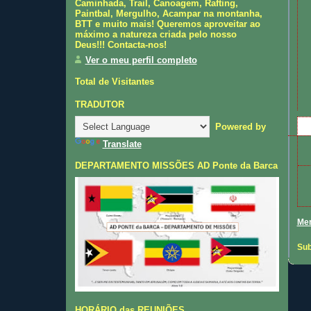
Caminhada, Trail, Canoagem, Rafting,
Paintbal, Mergulho, Acampar na montanha,
BTT e muito mais! Queremos aproveitar ao
máximo a natureza criada pelo nosso
Deus!!! Contacta-nos!
Ver o meu perfil completo
Total de Visitantes
TRADUTOR
Powered by
Translate
DEPARTAMENTO MISSÕES AD Ponte da Barca
Men
Sub
HORÁRIO das REUNIÕES