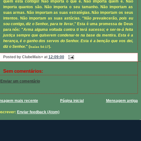
quem está contigo! Não importa o que é. Não importa quem é. Não
importa quantos são. Não importa o seu tamanho. Não importam as
suas armas. Não importam as suas estratégias. Não importam os seus
intentos. Não importam as suas astúcias. "
Não prevalecerão, pois eu
sou contigo, diz o Senhor, para te livrar
," Esta é uma promessa de Deus
para nós: "
Arma alguma voltada contra ti terá sucesso; e ser-te-á feita
justiça sempre que quiserem condenar-te na base da mentira. Esta é a
herança, é o ganho dos servos do Senhor. Esta é a benção que vos dei,
diz o Senhor.
" (
).
Isaías 54:17
Posted by
ClubeMais+
at
12:09:00
Sem comentários:
Enviar um comentário
sagem mais recente
Página inicial
Mensagem antiga
screver:
Enviar feedback (Atom)