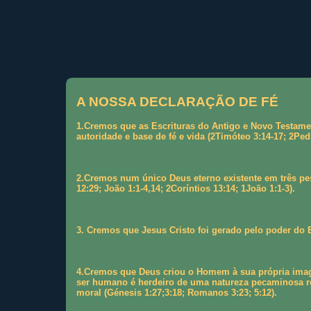
A NOSSA DECLARAÇÃO DE FÉ
1.Cremos que as Escrituras do Antigo e Novo Testame
autoridade e base de fé e vida (2Timóteo 3:14-17; 2Ped
2.Cremos num único Deus eterno existente em três pess
12:29; João 1:1-4,14; 2Coríntios 13:14; 1João 1:1-3).
3. Cremos que Jesus Cristo foi gerado pelo poder do E
4.Cremos que Deus criou o Homem à sua própria image
ser humano é herdeiro de uma natureza pecaminosa re
moral (Génesis 1:27;3:18; Romanos 3:23; 5:12).