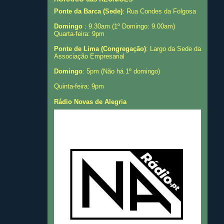
Ponte da Barca (Sede)
: Rua Condes da Folgosa
Domingo
: 9.30am (1º Domingo: 9.00am)
Quarta-feira: 9pm
Ponte de Lima (Congregação)
: Largo da Sede da
Associação Empresarial
Domingo
: 5pm (Não há 1º domingo)
Quinta-feira: 9pm
Rádio Novas de Alegria