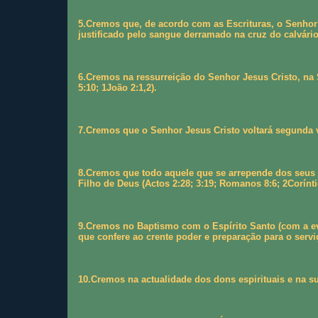
5.Cremos que, de acordo com as Escrituras, o Senhor 
justificado pelo sangue derramado na cruz do calvário
6.Cremos na ressurreição do Senhor Jesus Cristo, na
5:10; 1João 2:1,2).
7.Cremos que o Senhor Jesus Cristo voltará segunda ve
8.Cremos que todo aquele que se arrepende dos seus p
Filho de Deus (Actos 2:28; 3:19; Romanos 8:6; 2Corínti
9.Cremos no Baptismo com o Espírito Santo (com a evid
que confere ao crente poder e preparação para o serviç
10.Cremos na actualidade dos dons espirituais e na sua