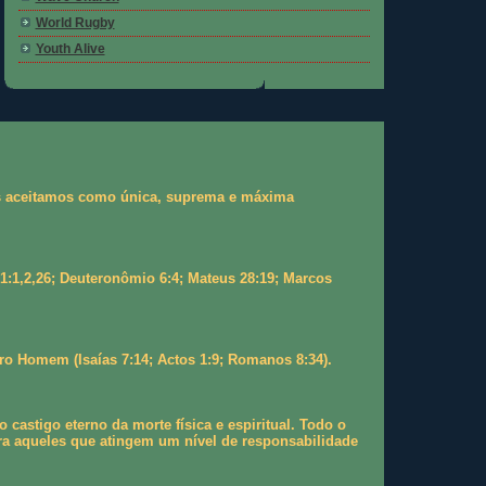
World Rugby
Youth Alive
 as aceitamos como única, suprema e máxima
 1:1,2,26; Deuteronômio 6:4; Mateus 28:19; Marcos
ro Homem (Isaías 7:14; Actos 1:9; Romanos 8:34).
stigo eterno da morte física e espiritual. Todo o
a aqueles que atingem um nível de responsabilidade