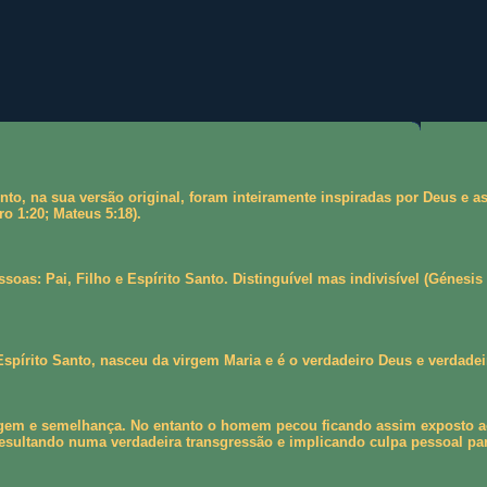
nto, na sua versão original, foram inteiramente inspiradas por Deus e
ro 1:20; Mateus 5:18).
oas: Pai, Filho e Espírito Santo. Distinguível mas indivisível (Génesis
spírito Santo, nasceu da virgem Maria e é o verdadeiro Deus e verdadei
m e semelhança. No entanto o homem pecou ficando assim exposto ao ca
sultando numa verdadeira transgressão e implicando culpa pessoal par