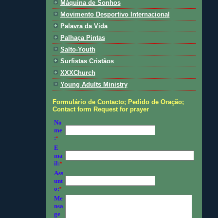
Máquina de Sonhos
Movimento Desportivo Internacional
Palavra da Vida
Palhaça Pintas
Salto-Youth
Surfistas Cristãos
XXXChurch
Young Adults Ministry
Formulário de Contacto; Pedido de Oração;
Contact form Request for prayer
No
me
:
*
E
ma
il:
*
Ass
unt
o:
*
Me
nsa
ge