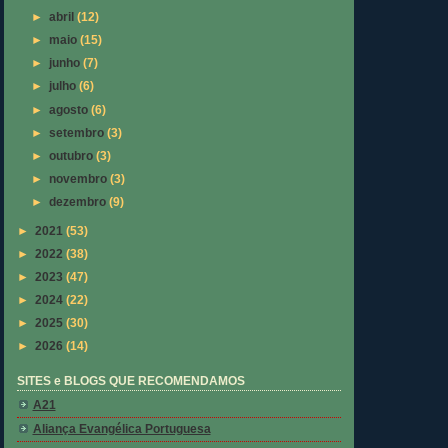
►
abril
(12)
►
maio
(15)
►
junho
(7)
►
julho
(6)
►
agosto
(6)
►
setembro
(3)
►
outubro
(3)
►
novembro
(3)
►
dezembro
(9)
►
2021
(53)
►
2022
(38)
►
2023
(47)
►
2024
(22)
►
2025
(30)
►
2026
(14)
SITES e BLOGS QUE RECOMENDAMOS
A21
Aliança Evangélica Portuguesa