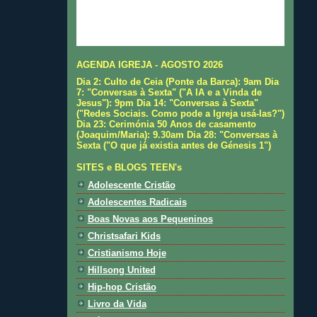
AGENDA IGREJA - AGOSTO 2026
Dia 2: Culto de Ceia (Ponte da Barca): 9am Dia
7: "Conversas à Sexta" ("A IA e a Vinda de
Jesus"): 9pm Dia 14: "Conversas à Sexta"
("Redes Sociais. Como pode a Igreja usá-las?")
Dia 23: Cerimónia 50 Anos de casamento
(Joaquim/Maria): 9.30am Dia 28: "Conversas à
Sexta ("O que já existia antes de Génesis 1")
SITES e BLOGS TEEN's
Adolescente Cristão
Adolescentes Radicais
Boas Novas aos Pequeninos
Christsafari Kids
Cristianismo Hoje
Hillsong United
Hip-hop Cristão
Livro da Vida