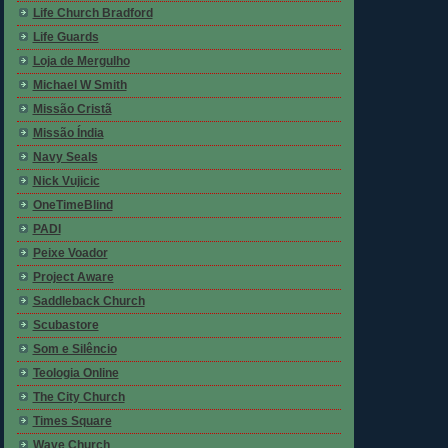
Life Church Bradford
Life Guards
Loja de Mergulho
Michael W Smith
Missão Cristã
Missão Índia
Navy Seals
Nick Vujicic
OneTimeBlind
PADI
Peixe Voador
Project Aware
Saddleback Church
Scubastore
Som e Silêncio
Teologia Online
The City Church
Times Square
Wave Church