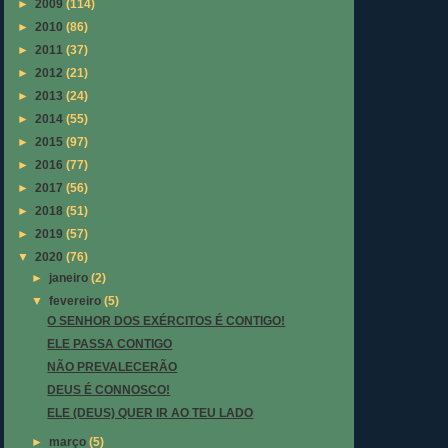
►
2009
(114)
►
2010
(86)
►
2011
(37)
►
2012
(21)
►
2013
(24)
►
2014
(55)
►
2015
(97)
►
2016
(77)
►
2017
(56)
►
2018
(51)
►
2019
(57)
▼
2020
(76)
►
janeiro
(2)
▼
fevereiro
(5)
O SENHOR DOS EXÉRCITOS É CONTIGO!
ELE PASSA CONTIGO
NÃO PREVALECERÃO
DEUS É CONNOSCO!
ELE (DEUS) QUER IR AO TEU LADO
►
março
(5)