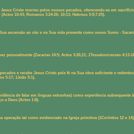
Jesus Cristo morreu pelos nossos pecados, oferecendo-se em sacrifício
 (Actos 10:43; Romanos 3:24-26; 10:13; Hebreus 5:9;7:25).
 Sua ascensão ao céu e na Sua vida presente como nosso Sumo - Sacerdo
z pessoalmente (Zacarias 14:5; Actos 3:20,21; 1Tessalonicenses 4:13-18
ecados e recebe Jesus Cristo pela fé na Sua obra suficiente e redentor
os 5:17; 1João 5:1).
ência de falar em línguas estranhas) como experiência subsequente à sal
o a Deus (Actos 1:8).
 operação tal como evidenciado na Igreja primitiva (1Coríntios 12 e 14)