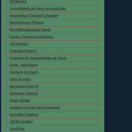
All Blacks
Assembleia de Deus da Austrália
Australian Christian Channel
Bondi Beach Photos
BrentWoodBaptist Igreja
Carlos Fonseca Atletismo
Christafari
Colonial Church
Convenção Assembleias de Deus
DAN - AlertDiver
Darlene Zschech
Dive Açores
Elevation Church
Gateway Church
Hope Global
Instituto Cristão de Pesquisas
Invisible Children
Jill Mccloghry
JustDive