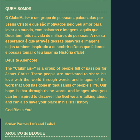
QUEM SOMOS
O ClubeMais+ é um grupo de pessoas apaixonadas por
Jesus Cristo e que são motivados pelo Seu amor para
levar ao mundo, com palavras e imagens, aquilo que
Deus tem feito na vida de milhares de pessoas. A nossa
esperança é que através dessas palavras e imagens
sejas também inspirado a descobrir o Deus que falamos
e possas tomar o teu lugar na História d'Ele!
Deus te Abençoe!
The "Clubmais+" is a group of people full of passion for
Jesus Christ. These people are motivated to share his
love with the world through words and images of the
work that God has done in thousands of people's life. Our
hope is that through these words and images also you
can be inspired to discover the God we are talking about
and can also have your place in his His History!
God Bless You!
Senior Pastors Luís and Isabel
ARQUIVO do BLOGUE