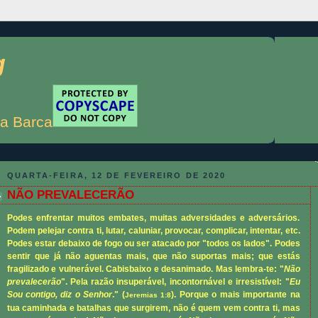
g
a Barca
QUARTA-FEIRA, 12 DE FEVEREIRO DE 2020
NÃO PREVALECERÃO
Podes enfrentar muitos embates, muitas adversidades e adversários.
Podem pelejar contra ti, lutar, caluniar, provocar, complicar, intentar, etc.
Podes estar debaixo de fogo ou ser atacado por "todos os lados". Podes
sentir que já não aguentas mais, que não suportas mais; que estás
fragilizado e vulnerável. Cabisbaixo e desanimado. Mas lembra-te: "
Não
prevalecerão
". Pela razão insuperável, incontornável e irresistível: "
Eu
Sou contigo, diz o Senhor
." (
). Porque o mais importante na
Jeremias 1:8
tua caminhada e batalhas que surgirem, não é quem vem contra ti, mas