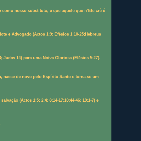
 como nosso substituto, e que aquele que n’Ele crê é
te e Advogado (Actos 1:9; Efésios 1:10-25;Hebreus
; Judas 14) para uma Noiva Gloriosa (Efésios 5:27).
a, nasce de novo pelo Espírito Santo e torna-se um
vação (Actos 1:5; 2:4; 8:14-17;10:44-46; 19:1-7) e
.