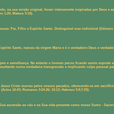
nto, na sua versão original, foram inteiramente inspiradas por Deus e
ro 1:20; Mateus 5:18).
oas: Pai, Filho e Espírito Santo. Distinguível mas indivisível (Génesis
spírito Santo, nasceu da virgem Maria e é o verdadeiro Deus e verdadei
m e semelhança. No entanto o homem pecou ficando assim exposto ao ca
sultando numa verdadeira transgressão e implicando culpa pessoal par
Jesus Cristo morreu pelos nossos pecados, oferecendo-se em sacrifício
 (Actos 10:43; Romanos 3:24-26; 10:13; Hebreus 5:9;7:25).
 Sua ascensão ao céu e na Sua vida presente como nosso Sumo - Sacerdo