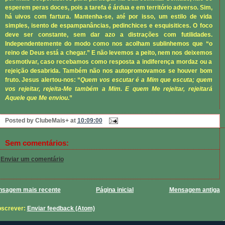
esperem peras doces, pois a tarefa é árdua e em território adverso. Sim,
há uivos com fartura. Mantenha-se, até por isso, um estilo de vida
simples, isento de espampanâncias, pedinchices e esquisitices. O foco
deve ser constante, sem dar azo a distrações com futilidades.
Independentemente do modo como nos acolham sublinhemos que “o
reino de Deus está a chegar.” E não levemos a peito, nem nos deixemos
desmotivar, caso recebamos como resposta a indiferença mordaz ou a
rejeição desabrida. Também não nos autopromovamos se houver bom
fruto. Jesus alertou-nos: “
Quem vos escutar é a Mim que escuta; quem
vos rejeitar, rejeita-Me também a Mim. E quem Me rejeitar, rejeitará
Aquele que Me enviou
.”
Posted by
ClubeMais+
at
10:09:00
Sem comentários:
Enviar um comentário
sagem mais recente
Página inicial
Mensagem antiga
screver:
Enviar feedback (Atom)