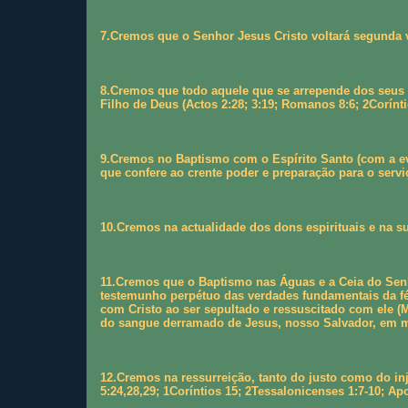
7.Cremos que o Senhor Jesus Cristo voltará segunda ve
8.Cremos que todo aquele que se arrepende dos seus p
Filho de Deus (Actos 2:28; 3:19; Romanos 8:6; 2Corínti
9.Cremos no Baptismo com o Espírito Santo (com a evid
que confere ao crente poder e preparação para o serviç
10.Cremos na actualidade dos dons espirituais e na sua
11.Cremos que o Baptismo nas Águas e a Ceia do Senh
testemunho perpétuo das verdades fundamentais da fé 
com Cristo ao ser sepultado e ressuscitado com ele (M
do sangue derramado de Jesus, nosso Salvador, em mem
12.Cremos na ressurreição, tanto do justo como do in
5:24,28,29; 1Coríntios 15; 2Tessalonicenses 1:7-10; Apo