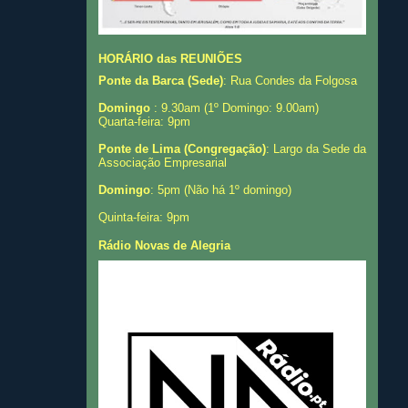
HORÁRIO das REUNIÕES
Ponte da Barca (Sede)
: Rua Condes da Folgosa
Domingo
: 9.30am (1º Domingo: 9.00am)
Quarta-feira: 9pm
Ponte de Lima (Congregação)
: Largo da Sede da
Associação Empresarial
Domingo
: 5pm (Não há 1º domingo)
Quinta-feira: 9pm
Rádio Novas de Alegria