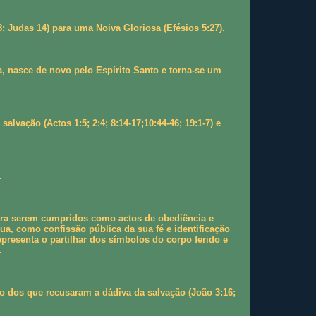
; Judas 14) para uma Noiva Gloriosa (Efésios 5:27).
a, nasce de novo pelo Espírito Santo e torna-se um
vação (Actos 1:5; 2:4; 8:14-17;10:44-46; 19:1-7) e
.
ara serem cumpridos como actos de obediência e
a, como confissão pública da sua fé e identificação
presenta o partilhar dos símbolos do corpo ferido e
.
o dos que recusaram a dádiva da salvação (João 3:16;