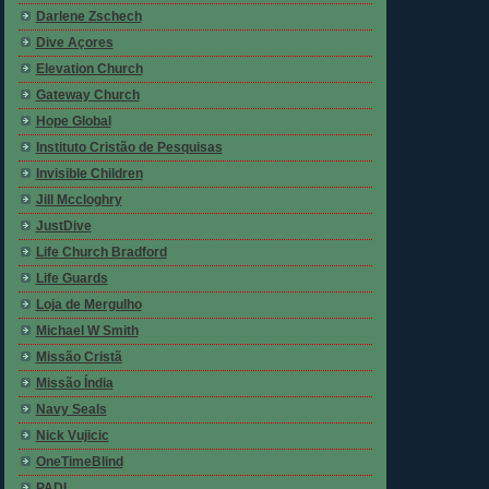
Darlene Zschech
Dive Açores
Elevation Church
Gateway Church
Hope Global
Instituto Cristão de Pesquisas
Invisible Children
Jill Mccloghry
JustDive
Life Church Bradford
Life Guards
Loja de Mergulho
Michael W Smith
Missão Cristã
Missão Índia
Navy Seals
Nick Vujicic
OneTimeBlind
PADI