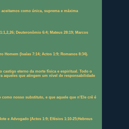
 as aceitamos como única, suprema e máxima
 1:1,2,26; Deuteronômio 6:4; Mateus 28:19; Marcos
ro Homem (Isaías 7:14; Actos 1:9; Romanos 8:34).
stigo eterno da morte física e espiritual. Todo o
a aqueles que atingem um nível de responsabilidade
 como nosso substituto, e que aquele que n’Ele crê é
te e Advogado (Actos 1:9; Efésios 1:10-25;Hebreus