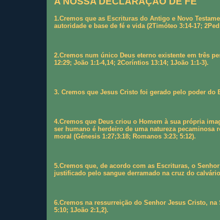
A NOSSA DECLARAÇÃO DE FÉ
1.Cremos que as Escrituras do Antigo e Novo Testame
autoridade e base de fé e vida (2Timóteo 3:14-17; 2Ped
2.Cremos num único Deus eterno existente em três pess
12:29; João 1:1-4,14; 2Coríntios 13:14; 1João 1:1-3).
3. Cremos que Jesus Cristo foi gerado pelo poder do E
4.Cremos que Deus criou o Homem à sua própria image
ser humano é herdeiro de uma natureza pecaminosa re
moral (Génesis 1:27;3:18; Romanos 3:23; 5:12).
5.Cremos que, de acordo com as Escrituras, o Senhor 
justificado pelo sangue derramado na cruz do calvário
6.Cremos na ressurreição do Senhor Jesus Cristo, na
5:10; 1João 2:1,2).