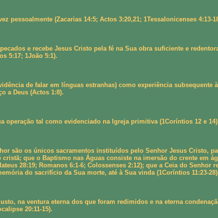
z pessoalmente (Zacarias 14:5; Actos 3:20,21; 1Tessalonicenses 4:13-18
ecados e recebe Jesus Cristo pela fé na Sua obra suficiente e redentor
os 5:17; 1João 5:1).
ência de falar em línguas estranhas) como experiência subsequente à sal
o a Deus (Actos 1:8).
 operação tal como evidenciado na Igreja primitiva (1Coríntios 12 e 14)
or são os únicos sacramentos instituídos pelo Senhor Jesus Cristo, p
cristã; que o Baptismo nas Águas consiste na imersão do crente em águ
ateus 28:19; Romanos 6:1-6; Colossenses 2:12); que a Ceia do Senhor re
ória do sacrifício da Sua morte, até à Sua vinda (1Coríntios 11:23-28)
justo, na ventura eterna dos que foram redimidos e na eterna condenaçã
calipse 20:11-15).