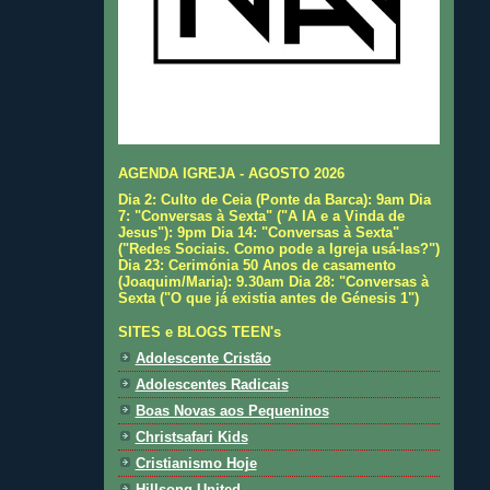
AGENDA IGREJA - AGOSTO 2026
Dia 2: Culto de Ceia (Ponte da Barca): 9am Dia
7: "Conversas à Sexta" ("A IA e a Vinda de
Jesus"): 9pm Dia 14: "Conversas à Sexta"
("Redes Sociais. Como pode a Igreja usá-las?")
Dia 23: Cerimónia 50 Anos de casamento
(Joaquim/Maria): 9.30am Dia 28: "Conversas à
Sexta ("O que já existia antes de Génesis 1")
SITES e BLOGS TEEN's
Adolescente Cristão
Adolescentes Radicais
Boas Novas aos Pequeninos
Christsafari Kids
Cristianismo Hoje
Hillsong United