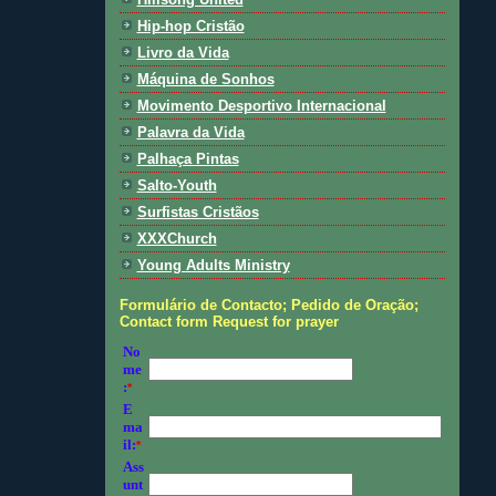
Hip-hop Cristão
Livro da Vida
Máquina de Sonhos
Movimento Desportivo Internacional
Palavra da Vida
Palhaça Pintas
Salto-Youth
Surfistas Cristãos
XXXChurch
Young Adults Ministry
Formulário de Contacto; Pedido de Oração;
Contact form Request for prayer
No
me
:
*
E
ma
il:
*
Ass
unt