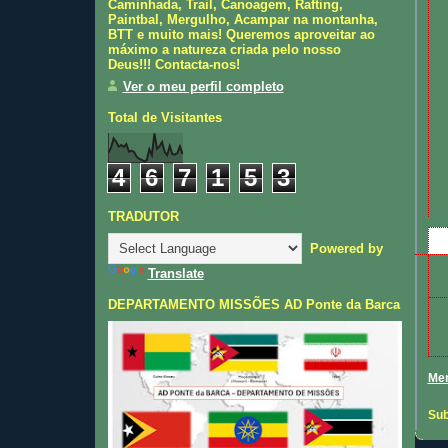
Caminhada, Trail, Canoagem, Rafting,
Paintbal, Mergulho, Acampar na montanha,
BTT e muito mais! Queremos aproveitar ao
máximo a natureza criada pelo nosso
Deus!!! Contacta-nos!
Ver o meu perfil completo
Total de Visitantes
4
6
7
1
5
3
TRADUTOR
Powered by
Translate
DEPARTAMENTO MISSÕES AD Ponte da Barca
Men
Sub