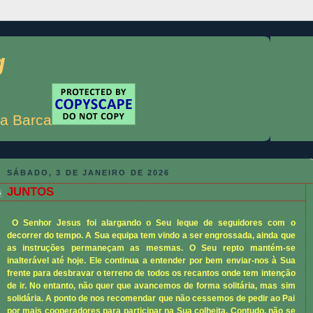
g
a Barca
SÁBADO, 3 DE JANEIRO DE 2026
JUNTOS
O Senhor
Jesus foi alargando o Seu leque de seguidores com o
decorrer do tempo. A Sua equipa tem vindo a ser engrossada, ainda que
as instruções permaneçam as mesmas. O Seu repto mantém-se
inalterável até hoje. Ele continua a entender por bem enviar-nos à Sua
frente para desbravar o terreno de todos os recantos onde tem intenção
de ir. No entanto, não quer que avancemos de forma solitária, mas sim
solidária. A ponto de nos recomendar que não cessemos de pedir ao Pai
por mais cooperadores para participar na Sua colheita. Contudo, não se