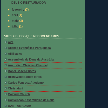
DEUS O RESTAURADOR
►
fevereiro
(7)
►
abril
(1)
►
maio
(3)
►
julho
(1)
SITES e BLOGS QUE RECOMENDAMOS
A21
Aliança Evangélica Portuguesa
All Blacks
Assembleia de Deus da Austrália
Australian Christian Channel
Bondi Beach Photos
BrentWoodBaptist Igreja
Carlos Fonseca Atletismo
Christafari
Colonial Church
Convenção Assembleias de Deus
DAN - AlertDiver