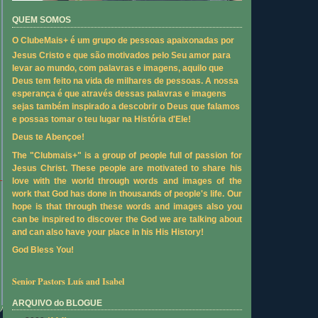
QUEM SOMOS
O ClubeMais+ é um grupo de pessoas apaixonadas por
Jesus Cristo e que são motivados pelo Seu amor para
levar ao mundo, com palavras e imagens, aquilo que
Deus tem feito na vida de milhares de pessoas. A nossa
esperança é que através dessas palavras e imagens
sejas também inspirado a descobrir o Deus que falamos
e possas tomar o teu lugar na História d'Ele!
Deus te Abençoe!
The "Clubmais+" is a group of people full of passion for
Jesus Christ. These people are motivated to share his
love with the world through words and images of the
work that God has done in thousands of people's life. Our
hope is that through these words and images also you
can be inspired to discover the God we are talking about
and can also have your place in his His History!
God Bless You!
Senior Pastors Luís and Isabel
ARQUIVO do BLOGUE