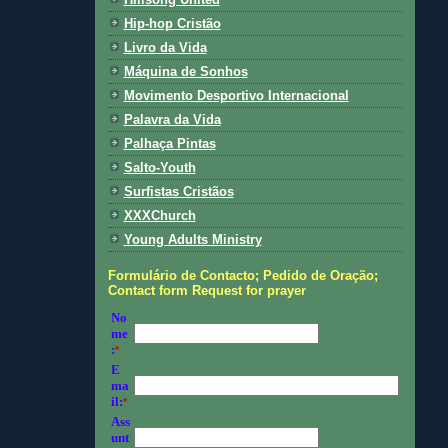
Hip-hop Cristão
Livro da Vida
Máquina de Sonhos
Movimento Desportivo Internacional
Palavra da Vida
Palhaça Pintas
Salto-Youth
Surfistas Cristãos
XXXChurch
Young Adults Ministry
Formulário de Contacto; Pedido de Oração;
Contact form Request for prayer
No
me
:
*
E
ma
il:
*
Ass
unt