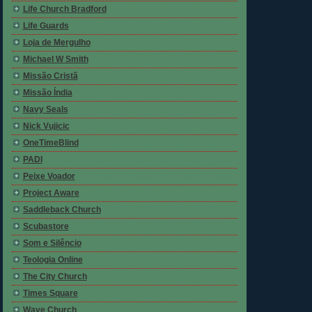
Life Church Bradford
Life Guards
Loja de Mergulho
Michael W Smith
Missão Cristã
Missão Índia
Navy Seals
Nick Vujicic
OneTimeBlind
PADI
Peixe Voador
Project Aware
Saddleback Church
Scubastore
Som e Silêncio
Teologia Online
The City Church
Times Square
Wave Church