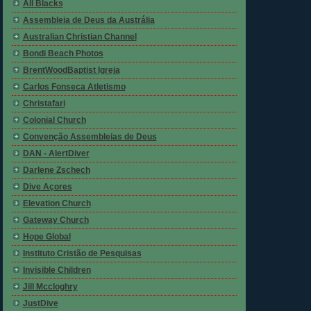
All Blacks
Assembleia de Deus da Austrália
Australian Christian Channel
Bondi Beach Photos
BrentWoodBaptist Igreja
Carlos Fonseca Atletismo
Christafari
Colonial Church
Convenção Assembleias de Deus
DAN - AlertDiver
Darlene Zschech
Dive Açores
Elevation Church
Gateway Church
Hope Global
Instituto Cristão de Pesquisas
Invisible Children
Jill Mccloghry
JustDive