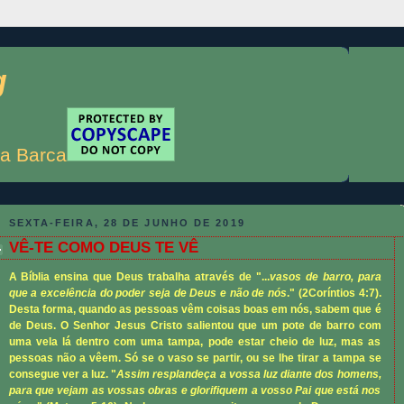
g
a Barca
SEXTA-FEIRA, 28 DE JUNHO DE 2019
VÊ-TE COMO DEUS TE VÊ
A Bíblia ensina que Deus trabalha através de "...
vasos de barro, para
que a excelência do poder seja de Deus e não de nós
." (
2Coríntios 4:7
).
Desta forma, quando as pessoas vêm coisas boas em nós, sabem que é
de Deus. O Senhor Jesus Cristo salientou que um pote de barro com
uma vela lá dentro com uma tampa, pode estar cheio de luz, mas as
pessoas não a vêem. Só se o vaso se partir, ou se lhe tirar a tampa se
consegue ver a luz. "
Assim resplandeça a vossa luz diante dos homens,
para que vejam as vossas obras e glorifiquem a vosso Pai que está nos