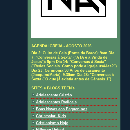
AGENDA IGREJA - AGOSTO 2026
Dia 2: Culto de Ceia (Ponte da Barca): 9am Dia
7: "Conversas à Sexta" ("A IA e a Vinda de
Jesus"): 9pm Dia 14: "Conversas à Sexta"
("Redes Sociais. Como pode a Igreja usá-las?")
Dia 23: Cerimónia 50 Anos de casamento
(Joaquim/Maria): 9.30am Dia 28: "Conversas à
Sexta ("O que já existia antes de Génesis 1")
SITES e BLOGS TEEN's
Adolescente Cristão
Adolescentes Radicais
Boas Novas aos Pequeninos
Christsafari Kids
Cristianismo Hoje
Hillsong United