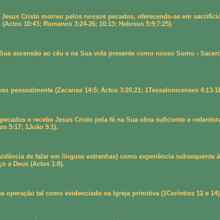
Jesus Cristo morreu pelos nossos pecados, oferecendo-se em sacrifício
 (Actos 10:43; Romanos 3:24-26; 10:13; Hebreus 5:9;7:25).
 Sua ascensão ao céu e na Sua vida presente como nosso Sumo - Sacerdo
z pessoalmente (Zacarias 14:5; Actos 3:20,21; 1Tessalonicenses 4:13-18
ecados e recebe Jesus Cristo pela fé na Sua obra suficiente e redentor
os 5:17; 1João 5:1).
ência de falar em línguas estranhas) como experiência subsequente à sal
o a Deus (Actos 1:8).
 operação tal como evidenciado na Igreja primitiva (1Coríntios 12 e 14)