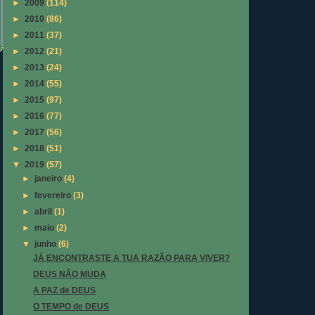
►
2009
(114)
►
2010
(86)
►
2011
(37)
►
2012
(21)
►
2013
(24)
►
2014
(55)
►
2015
(97)
►
2016
(77)
►
2017
(56)
►
2018
(51)
▼
2019
(57)
►
janeiro
(4)
►
fevereiro
(3)
►
abril
(1)
►
maio
(2)
▼
junho
(6)
JÁ ENCONTRASTE A TUA RAZÃO PARA VIVER?
DEUS NÃO MUDA
A PAZ de DEUS
O TEMPO de DEUS