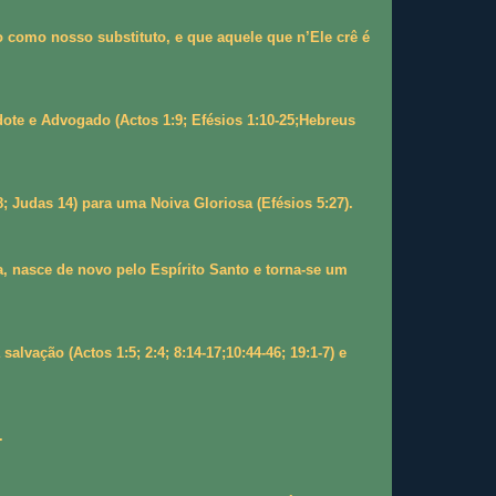
 como nosso substituto, e que aquele que n’Ele crê é
te e Advogado (Actos 1:9; Efésios 1:10-25;Hebreus
; Judas 14) para uma Noiva Gloriosa (Efésios 5:27).
a, nasce de novo pelo Espírito Santo e torna-se um
vação (Actos 1:5; 2:4; 8:14-17;10:44-46; 19:1-7) e
.