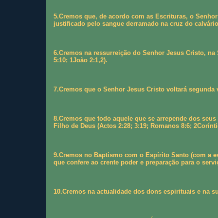
5.Cremos que, de acordo com as Escrituras, o Senhor 
justificado pelo sangue derramado na cruz do calvário
6.Cremos na ressurreição do Senhor Jesus Cristo, na
5:10; 1João 2:1,2).
7.Cremos que o Senhor Jesus Cristo voltará segunda ve
8.Cremos que todo aquele que se arrepende dos seus p
Filho de Deus (Actos 2:28; 3:19; Romanos 8:6; 2Corínti
9.Cremos no Baptismo com o Espírito Santo (com a evid
que confere ao crente poder e preparação para o serviç
10.Cremos na actualidade dos dons espirituais e na sua