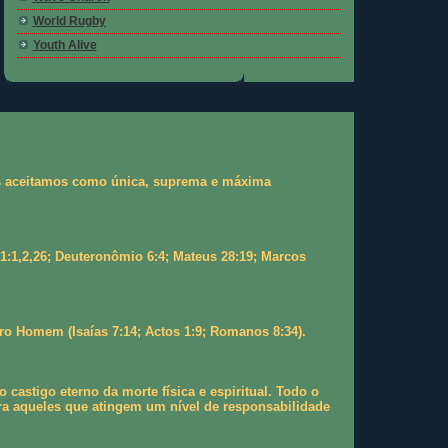
World Rugby
Youth Alive
 as aceitamos como única, suprema e máxima
 1:1,2,26; Deuteronômio 6:4; Mateus 28:19; Marcos
ro Homem (Isaías 7:14; Actos 1:9; Romanos 8:34).
stigo eterno da morte física e espiritual. Todo o
a aqueles que atingem um nível de responsabilidade