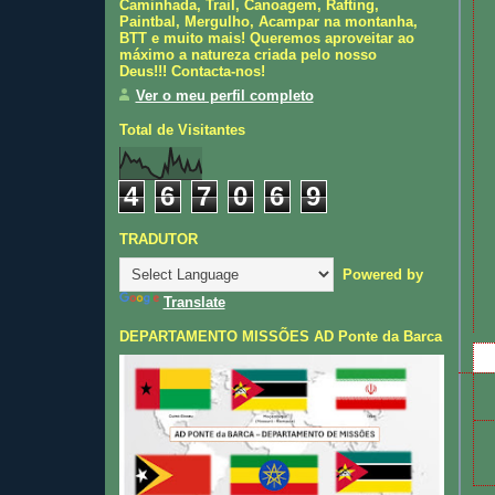
Caminhada, Trail, Canoagem, Rafting,
Paintbal, Mergulho, Acampar na montanha,
BTT e muito mais! Queremos aproveitar ao
máximo a natureza criada pelo nosso
Deus!!! Contacta-nos!
Ver o meu perfil completo
Total de Visitantes
4
6
7
0
6
9
TRADUTOR
Powered by
Translate
DEPARTAMENTO MISSÕES AD Ponte da Barca