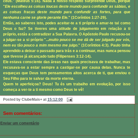
céus.
" (
Mateus 5:16
). Nada a nosso respeito surpreende Deus, porque
"
Ele escolheu as coisas loucas deste mundo para confundir as sábias, e
as coisas fracas deste mundo para confundir as fortes, para que
nenhuma carne se glorie perante Ele.
" (
1Coríntios 1:27-29
).
Então, ao saberes isto, podes aceitar-te a ti próprio e amar-te tal como
Deus o faz? Se tiveres uma atitude de julgamento em relação a ti
próprio, estás a contradizer a Sua Palavra. O Apóstolo Paulo recusou-se
a julgar-se a si próprio "...
muito pouco se me dá de ser julgado por vós,
nem eu tão pouco a mim mesmo me julgo
." (
1Coríntios 4:3
). Paulo tinha
aprendido a deixar o passado para trás e a continuar, mas nunca pensou
que tivesse já alcançado tudo (
Filipenses 3:12-14
).
Ele estava consciente das áreas nas quais precisava de trabalhar, mas
recusava-se a estar sempre a castigar-se por causa delas. Nunca te
esqueças que Deus tem pensamentos altos acerca de ti, que enviou o
Seu Filho para te salvar da morte eterna.
Quem te aperfeiçoa? Deus! Tu és um trabalho em evolução, por isso
começa a ver-te a ti mesmo como Deus te vê!
Posted by
ClubeMais+
at
15:12:00
Sem comentários:
Enviar um comentário