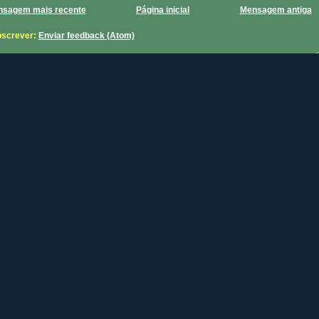
sagem mais recente
Página inicial
Mensagem antiga
screver:
Enviar feedback (Atom)