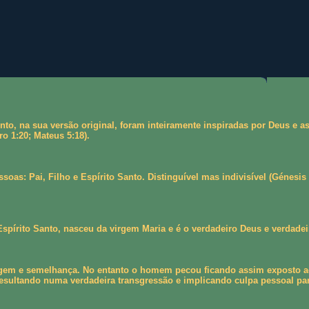
nto, na sua versão original, foram inteiramente inspiradas por Deus e
ro 1:20; Mateus 5:18).
oas: Pai, Filho e Espírito Santo. Distinguível mas indivisível (Génesis
spírito Santo, nasceu da virgem Maria e é o verdadeiro Deus e verdadei
m e semelhança. No entanto o homem pecou ficando assim exposto ao ca
sultando numa verdadeira transgressão e implicando culpa pessoal par