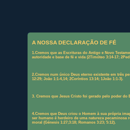
A NOSSA DECLARAÇÃO DE FÉ
1.Cremos que as Escrituras do Antigo e Novo Testame
autoridade e base de fé e vida (2Timóteo 3:14-17; 2Ped
2.Cremos num único Deus eterno existente em três pess
12:29; João 1:1-4,14; 2Coríntios 13:14; 1João 1:1-3).
3. Cremos que Jesus Cristo foi gerado pelo poder do E
4.Cremos que Deus criou o Homem à sua própria image
ser humano é herdeiro de uma natureza pecaminosa re
moral (Génesis 1:27;3:18; Romanos 3:23; 5:12).