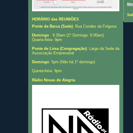
Men
Sub
HORÁRIO das REUNIÕES
Ponte da Barca (Sede)
: Rua Condes da Folgosa
Domingo
: 9.30am (1º Domingo: 9.00am)
Quarta-feira: 9pm
Ponte de Lima (Congregação)
: Largo da Sede da
Associação Empresarial
Domingo
: 5pm (Não há 1º domingo)
Quinta-feira: 9pm
Rádio Novas de Alegria