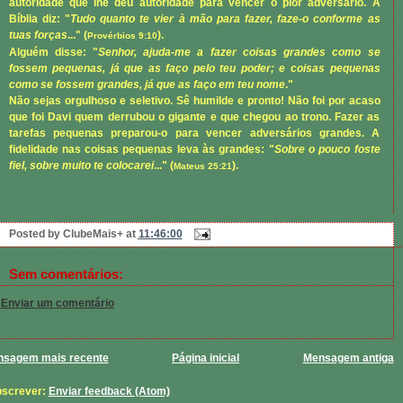
autoridade que lhe deu autoridade para vencer o pior adversário. A
Bíblia diz: "
Tudo quanto te vier à mão para fazer, faze-o conforme as
tuas forças
..." (
).
Provérbios 9:10
Alguém disse: "
Senhor, ajuda-me a fazer coisas grandes como se
fossem pequenas, já que as faço pelo teu poder; e coisas pequenas
como se fossem grandes, já que as faço em teu nome
."
Não sejas orgulhoso e seletivo. Sê humilde e pronto! Não foi por acaso
que foi Davi quem derrubou o gigante e que chegou ao trono. Fazer as
tarefas pequenas preparou-o para vencer adversários grandes. A
fidelidade nas coisas pequenas leva às grandes: "
Sobre o pouco foste
fiel, sobre muito te colocarei
..." (
).
Mateus 25:21
Posted by
ClubeMais+
at
11:46:00
Sem comentários:
Enviar um comentário
sagem mais recente
Página inicial
Mensagem antiga
screver:
Enviar feedback (Atom)