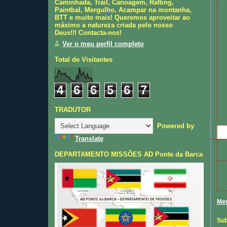
Caminhada, Trail, Canoagem, Rafting,
Paintbal, Mergulho, Acampar na montanha,
BTT e muito mais! Queremos aproveitar ao
máximo a natureza criada pelo nosso
Deus!!! Contacta-nos!
Ver o meu perfil completo
Total de Visitantes
4
6
6
5
6
7
TRADUTOR
Powered by
Translate
DEPARTAMENTO MISSÕES AD Ponte da Barca
Men
Sub