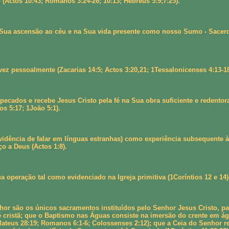
 (Actos 10:43; Romanos 3:24-26; 10:13; Hebreus 5:9;7:25).
 Sua ascensão ao céu e na Sua vida presente como nosso Sumo - Sacerdo
z pessoalmente (Zacarias 14:5; Actos 3:20,21; 1Tessalonicenses 4:13-18
ecados e recebe Jesus Cristo pela fé na Sua obra suficiente e redentor
os 5:17; 1João 5:1).
ência de falar em línguas estranhas) como experiência subsequente à sal
o a Deus (Actos 1:8).
 operação tal como evidenciado na Igreja primitiva (1Coríntios 12 e 14)
or são os únicos sacramentos instituídos pelo Senhor Jesus Cristo, p
cristã; que o Baptismo nas Águas consiste na imersão do crente em águ
ateus 28:19; Romanos 6:1-6; Colossenses 2:12); que a Ceia do Senhor re