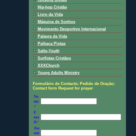
Hip-hop Cristão
Livro da Vida
Máquina de Sonhos
Movimento Desportivo Internacional
Palavra da Vida
Palhaça Pintas
Salto-Youth
Surfistas Cristãos
XXXChurch
Young Adults Ministry
Formulário de Contacto; Pedido de Oração;
Contact form Request for prayer
No
me
:
*
E
ma
il:
*
Ass
unt