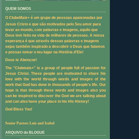
QUEM SOMOS
O ClubeMais+ é um grupo de pessoas apaixonadas por
Jesus Cristo e que são motivados pelo Seu amor para
levar ao mundo, com palavras e imagens, aquilo que
Deus tem feito na vida de milhares de pessoas. A nossa
esperança é que através dessas palavras e imagens
sejas também inspirado a descobrir o Deus que falamos
e possas tomar o teu lugar na História d'Ele!
Deus te Abençoe!
The "Clubmais+" is a group of people full of passion for
Jesus Christ. These people are motivated to share his
love with the world through words and images of the
work that God has done in thousands of people's life. Our
hope is that through these words and images also you
can be inspired to discover the God we are talking about
and can also have your place in his His History!
God Bless You!
Senior Pastors Luís and Isabel
ARQUIVO do BLOGUE