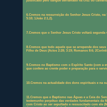
justificado pelo sangue derramado na cruz do calvário
6.Cremos na ressurreição do Senhor Jesus Cristo, na
5:10; 1João 2:1,2).
7.Cremos que o Senhor Jesus Cristo voltará segunda ve
8.Cremos que todo aquele que se arrepende dos seus p
Filho de Deus (Actos 2:28; 3:19; Romanos 8:6; 2Corínti
9.Cremos no Baptismo com o Espírito Santo (com a evid
que confere ao crente poder e preparação para o serviç
10.Cremos na actualidade dos dons espirituais e na sua
11.Cremos que o Baptismo nas Águas e a Ceia do Senh
testemunho perpétuo das verdades fundamentais da fé 
com Cristo ao ser sepultado e ressuscitado com ele (M