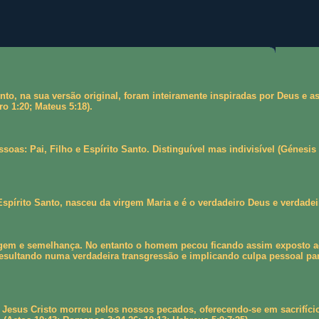
nto, na sua versão original, foram inteiramente inspiradas por Deus e
ro 1:20; Mateus 5:18).
oas: Pai, Filho e Espírito Santo. Distinguível mas indivisível (Génesis
spírito Santo, nasceu da virgem Maria e é o verdadeiro Deus e verdadei
m e semelhança. No entanto o homem pecou ficando assim exposto ao ca
sultando numa verdadeira transgressão e implicando culpa pessoal par
Jesus Cristo morreu pelos nossos pecados, oferecendo-se em sacrifício