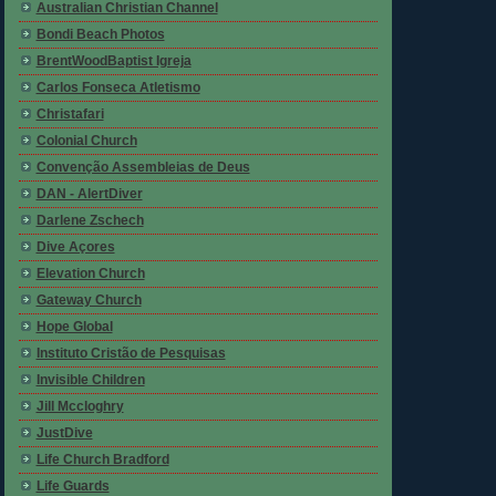
Australian Christian Channel
Bondi Beach Photos
BrentWoodBaptist Igreja
Carlos Fonseca Atletismo
Christafari
Colonial Church
Convenção Assembleias de Deus
DAN - AlertDiver
Darlene Zschech
Dive Açores
Elevation Church
Gateway Church
Hope Global
Instituto Cristão de Pesquisas
Invisible Children
Jill Mccloghry
JustDive
Life Church Bradford
Life Guards