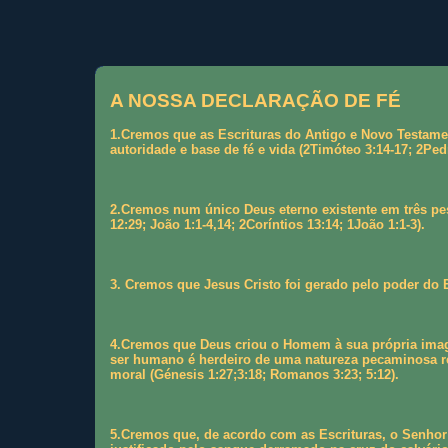
A NOSSA DECLARAÇÃO DE FÉ
1.Cremos que as Escrituras do Antigo e Novo Testame
autoridade e base de fé e vida (2Timóteo 3:14-17; 2Ped
2.Cremos num único Deus eterno existente em três pess
12:29; João 1:1-4,14; 2Coríntios 13:14; 1João 1:1-3).
3. Cremos que Jesus Cristo foi gerado pelo poder do E
4.Cremos que Deus criou o Homem à sua própria image
ser humano é herdeiro de uma natureza pecaminosa re
moral (Génesis 1:27;3:18; Romanos 3:23; 5:12).
5.Cremos que, de acordo com as Escrituras, o Senhor 