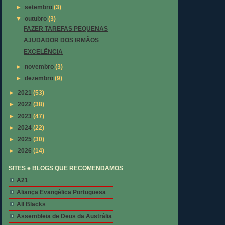
►
setembro
(3)
▼
outubro
(3)
FAZER TAREFAS PEQUENAS
AJUDADOR DOS IRMÃOS
EXCELÊNCIA
►
novembro
(3)
►
dezembro
(9)
►
2021
(53)
►
2022
(38)
►
2023
(47)
►
2024
(22)
►
2025
(30)
►
2026
(14)
SITES e BLOGS QUE RECOMENDAMOS
A21
Aliança Evangélica Portuguesa
All Blacks
Assembleia de Deus da Austrália