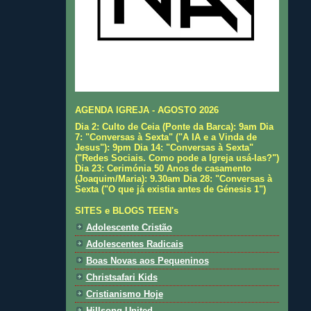
AGENDA IGREJA - AGOSTO 2026
Dia 2: Culto de Ceia (Ponte da Barca): 9am Dia
7: "Conversas à Sexta" ("A IA e a Vinda de
Jesus"): 9pm Dia 14: "Conversas à Sexta"
("Redes Sociais. Como pode a Igreja usá-las?")
Dia 23: Cerimónia 50 Anos de casamento
(Joaquim/Maria): 9.30am Dia 28: "Conversas à
Sexta ("O que já existia antes de Génesis 1")
SITES e BLOGS TEEN's
Adolescente Cristão
Adolescentes Radicais
Boas Novas aos Pequeninos
Christsafari Kids
Cristianismo Hoje
Hillsong United