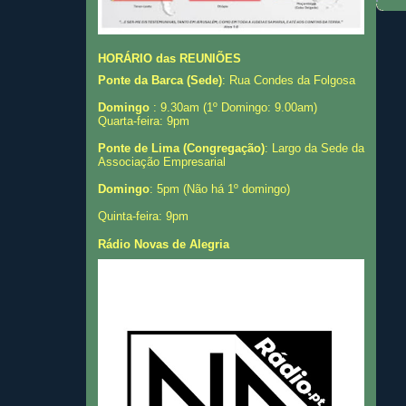
HORÁRIO das REUNIÕES
Ponte da Barca (Sede)
: Rua Condes da Folgosa
Domingo
: 9.30am (1º Domingo: 9.00am)
Quarta-feira: 9pm
Ponte de Lima (Congregação)
: Largo da Sede da
Associação Empresarial
Domingo
: 5pm (Não há 1º domingo)
Quinta-feira: 9pm
Rádio Novas de Alegria