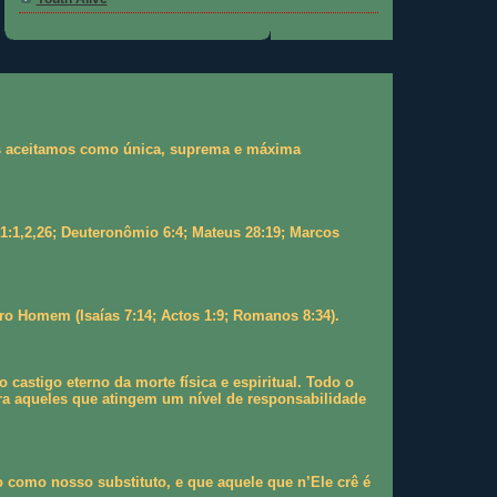
 as aceitamos como única, suprema e máxima
 1:1,2,26; Deuteronômio 6:4; Mateus 28:19; Marcos
ro Homem (Isaías 7:14; Actos 1:9; Romanos 8:34).
stigo eterno da morte física e espiritual. Todo o
a aqueles que atingem um nível de responsabilidade
 como nosso substituto, e que aquele que n’Ele crê é