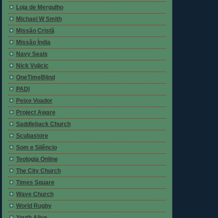
Loja de Mergulho
Michael W Smith
Missão Cristã
Missão Índia
Navy Seals
Nick Vujicic
OneTimeBlind
PADI
Peixe Voador
Project Aware
Saddleback Church
Scubastore
Som e Silêncio
Teologia Online
The City Church
Times Square
Wave Church
World Rugby
Youth Alive