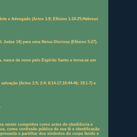
te e Advogado (Actos 1:9; Efésios 1:10-25;Hebreus
; Judas 14) para uma Noiva Gloriosa (Efésios 5:27).
a, nasce de novo pelo Espírito Santo e torna-se um
vação (Actos 1:5; 2:4; 8:14-17;10:44-46; 19:1-7) e
.
ara serem cumpridos como actos de obediência e
a, como confissão pública da sua fé e identificação
presenta o partilhar dos símbolos do corpo ferido e