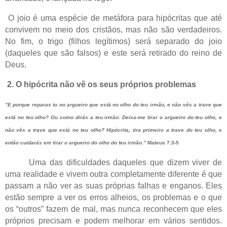
O joio é uma espécie de metáfora para hipócritas que até
convivem no meio dos cristãos, mas não são verdadeiros.
No fim, o trigo (filhos legítimos) será separado do joio
(daqueles que são falsos) e este será retirado do reino de
Deus.
2. O hipócrita não vê os seus próprios problemas
”E porque reparas tu no argueiro que está no olho do teu irmão, e não vês a trave que
está no teu olho? Ou como dirás a teu irmão: Deixa-me tirar o argueiro do teu olho, e
não vês a trave que está no teu olho? Hipócrita, tira primeiro a trave do teu olho, e
então cuidarás em tirar o argueiro do olho do teu irmão.”
Mateus 7:3-5
Uma das dificuldades daqueles que dizem viver de
uma realidade e vivem outra completamente diferente é que
passam a não ver as suas próprias falhas e enganos. Eles
estão sempre a ver os erros alheios, os problemas e o que
os “outros” fazem de mal, mas nunca reconhecem que eles
próprios precisam e podem melhorar em vários sentidos.