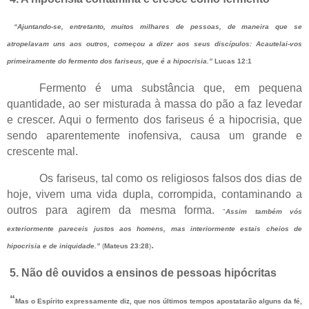
“Ajuntando-se, entretanto, muitos milhares de pessoas, de maneira que se
atropelavam uns aos outros, começou a dizer aos seus discípulos: Acautelai-vos
primeiramente do fermento dos fariseus, que é a hipocrisia.”
Lucas 12:1
Fermento é uma substância que, em pequena
quantidade, ao ser misturada à massa do pão a faz levedar
e crescer. Aqui o fermento dos fariseus é a hipocrisia, que
sendo aparentemente inofensiva, causa um grande e
crescente mal.
Os fariseus, tal como os religiosos falsos dos dias de
hoje, vivem uma vida dupla, corrompida, contaminando a
outros para agirem da mesma forma.
"
Assim também vós
exteriormente pareceis justos aos homens, mas interiormente estais cheios de
.
hipocrisia e de iniquidade.”
(
Mateus 23:28
)
5. Não dê ouvidos a ensinos de pessoas hipócritas
“
Mas o Espírito expressamente diz, que nos últimos tempos apostatarão alguns da fé,