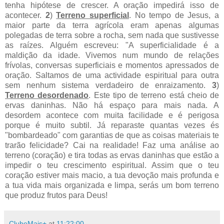
tenha hipótese de crescer. A oração impedirá isso de
acontecer.
2
)
Terreno superficial
. No tempo de Jesus, a
maior parte da terra agrícola eram apenas algumas
polegadas de terra sobre a rocha, sem nada que sustivesse
as raízes. Alguém escreveu: "A superficialidade é a
maldição da idade. Vivemos num mundo de relações
frívolas, conversas superficiais e momentos apressados de
oração. Saltamos de uma actividade espiritual para outra
sem nenhum sistema verdadeiro de enraizamento.
3
)
Terreno desordenado
. Este tipo de terreno está cheio de
ervas daninhas. Não há espaço para mais nada. A
desordem acontece com muita facilidade e é perigosa
porque é muito subtil. Já reparaste quantas vezes és
"bombardeado" com garantias de que as coisas materiais te
trarão felicidade? Cai na realidade! Faz uma análise ao
terreno (coração) e tira todas as ervas daninhas que estão a
impedir o teu crescimento espiritual. Assim que o teu
coração estiver mais macio, a tua devoção mais profunda e
a tua vida mais organizada e limpa, serás um bom terreno
que produz frutos para Deus!
ClubeMais+
at
11:22:00