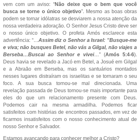
vem com um aviso: “
Não deixe que o bem que você
busca se torne o único objetivo
”. Mesmo as boas obras
podem se tornar idólatras se desviarem a nossa atenção da
nossa verdadeira adoração. O Senhor Jesus Cristo deve ser
o nosso único objetivo. O profeta Amós esclarece esta
advertência: “…
Assim diz o Senhor a Israel: “Busque-me
e viva; não busques Betel, não vás a Gilgal, não viajes a
Berseba…Buscai ao Senhor e vivei
…” (
Amós 5:4-6
).
Deus havia se revelado a Jacó em Betel, a Josué em Gilgal
e a Abraão em Berseba, mas os santuários montados
nesses lugares distraíram os israelitas e se tornaram o seu
foco. A sua busca tornou-se mal direcionada. Uma
revelação passada de Deus tornou-se mais importante para
eles do que um relacionamento presente com Deus.
Podemos cair na mesma armadilha. Podemos ficar
satisfeitos com histórias de encontros passados, em vez de
ficarmos insatisfeitos com o nosso conhecimento atual de
nosso Senhor e Salvador.
Estamos avançando para conhecer melhor a Cristo?