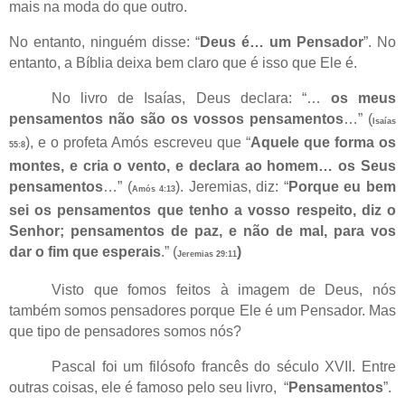
mais na moda do que outro.
No entanto, ninguém disse: “
Deus é… um Pensador
”. No
entanto, a Bíblia deixa bem claro que é isso que Ele é.
No livro de Isaías, Deus declara: “…
os meus
pensamentos não são os vossos pensamentos
…” (
Isaías
), e o profeta Amós escreveu que “
Aquele que forma os
55:8
montes, e cria o vento, e declara ao homem… os Seus
pensamentos
…” (
). Jeremias, diz: “
Porque eu bem
Amós 4:13
sei os pensamentos que tenho a vosso respeito, diz o
Senhor; pensamentos de paz, e não de mal, para vos
dar o fim que esperais
.” (
)
Jeremias 29:11
Visto que fomos feitos à imagem de Deus, nós
também somos pensadores porque Ele é um Pensador. Mas
que tipo de pensadores somos nós?
Pascal foi um filósofo francês do século XVII. Entre
outras coisas, ele é famoso pelo seu livro,
“
Pensamentos
”.