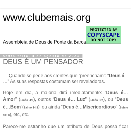
www.clubemais.org
Assembleia de Deus de Ponte da Barca
sexta-feira, 4 de agosto de 2023
DEUS É UM PENSADOR
Quando se pede aos crentes que “preencham”: “
Deus é
.
…” As suas respostas costumam ser reveladoras.
Hoje em dia, a maioria dirá imediatamente: “
Deus é…
Amor
” (
), outros “
Deus é… Luz
” (
), ou “
Deus
1João 4:8
1João 1:5
é…Bom
”(
), ou ainda “
Deus é…Misericordioso
” (
Salmo 34:8
Salmo
), etc, etc.
103:8
Parece-me estranho que um atributo de Deus possa ficar