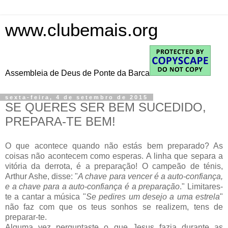
www.clubemais.org
Assembleia de Deus de Ponte da Barca
sexta-feira, 4 de setembro de 2015
SE QUERES SER BEM SUCEDIDO,
PREPARA-TE BEM!
O que acontece quando não estás bem preparado? As
coisas não acontecem como esperas. A linha que separa a
vitória da derrota, é a preparação! O campeão de ténis,
Arthur Ashe, disse: "
A chave para vencer é a auto-confiança,
e a chave para a auto-confiança é a preparação
." Limitares-
te a cantar a música "
Se pedires um desejo a uma estrela
"
não faz com que os teus sonhos se realizem, tens de
preparar-te.
Alguma vez perguntaste o que Jesus fazia durante as