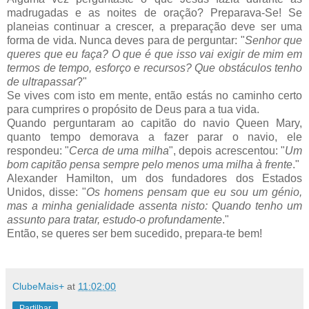
madrugadas e as noites de oração? Preparava-Se! Se
planeias continuar a crescer, a preparação deve ser uma
forma de vida. Nunca deves para de perguntar: "
Senhor que
queres que eu faça? O que é que isso vai exigir de mim em
termos de tempo, esforço e recursos? Que obstáculos tenho
de ultrapassar
?"
Se vives com isto em mente, então estás no caminho certo
para cumprires o propósito de Deus para a tua vida.
Quando perguntaram ao capitão do navio Queen Mary,
quanto tempo demorava a fazer parar o navio, ele
respondeu: "
Cerca de uma milha
", depois acrescentou: "
Um
bom capitão pensa sempre pelo menos uma milha à frente
."
Alexander Hamilton, um dos fundadores dos Estados
Unidos, disse: "
Os homens pensam que eu sou um génio,
mas a minha genialidade assenta nisto: Quando tenho um
assunto para tratar, estudo-o profundamente
."
Então, se queres ser bem sucedido, prepara-te bem!
ClubeMais+
at
11:02:00
Partilhar