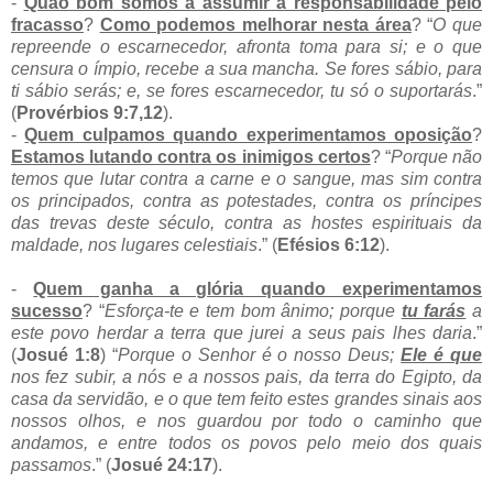
-
Quão bom somos a assumir a responsabilidade pelo
fracasso
?
Como podemos melhorar nesta área
? “
O que
repreende o escarnecedor, afronta toma para si; e o que
censura o ímpio, recebe a sua mancha. Se fores sábio, para
ti sábio serás; e, se fores escarnecedor, tu só o suportarás
.”
(
Provérbios 9:7,12
).
-
Quem culpamos quando experimentamos oposição
?
Estamos lutando contra os inimigos certos
? “
Porque não
temos que lutar contra a carne e o sangue, mas sim contra
os principados, contra as potestades, contra os príncipes
das trevas deste século, contra as hostes espirituais da
maldade, nos lugares celestiais
.” (
Efésios 6:12
).
-
Quem ganha a glória quando experimentamos
sucesso
? “
Esforça-te e tem bom ânimo; porque
tu farás
a
este povo herdar a terra que jurei a seus pais lhes daria
.”
(
Josué 1:8
) “
Porque o Senhor é o nosso Deus;
Ele é que
nos fez subir, a nós e a nossos pais, da terra do Egipto, da
casa da servidão, e o que tem feito estes grandes sinais aos
nossos olhos, e nos guardou por todo o caminho que
andamos, e entre todos os povos pelo meio dos quais
passamos
.” (
Josué 24:17
).