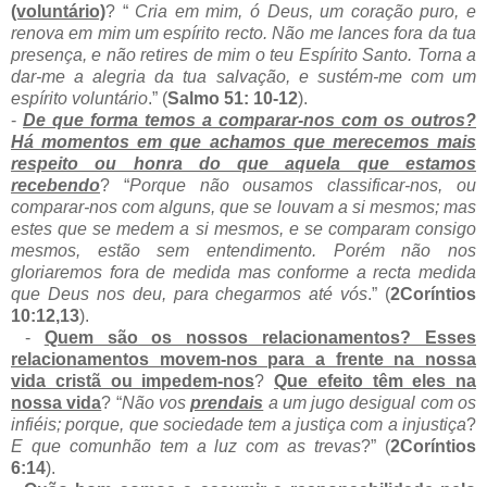
(voluntário)
? “
Cria em mim, ó Deus, um coração puro, e
renova em mim um espírito recto. Não me lances fora da tua
presença, e não retires de mim o teu Espírito Santo. Torna a
dar-me a alegria da tua salvação, e sustém-me com um
espírito voluntário
.” (
Salmo 51: 10-12
).
-
De que forma temos a comparar-nos com os outros?
Há momentos em que achamos que merecemos mais
respeito ou honra do que aquela que estamos
recebendo
? “
Porque não ousamos classificar-nos, ou
comparar-nos com alguns, que se louvam a si mesmos; mas
estes que se medem a si mesmos, e se comparam consigo
mesmos, estão sem entendimento. Porém não nos
gloriaremos fora de medida mas conforme a recta medida
que Deus nos deu, para chegarmos até vós
.” (
2Coríntios
10:12,13
).
-
Quem são os nossos relacionamentos? Esses
relacionamentos movem-nos para a frente na nossa
vida cristã ou impedem-nos
?
Que efeito têm eles na
nossa vida
? “
Não vos
prendais
a um jugo desigual com os
infiéis; porque, que sociedade tem a justiça com a injustiça
?
E que comunhão tem a luz com as trevas
?” (
2Coríntios
6:14
).