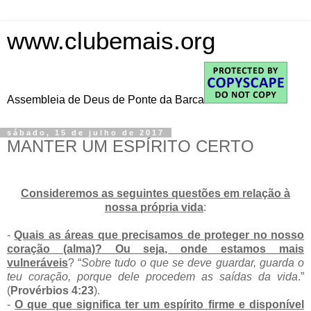
www.clubemais.org
Assembleia de Deus de Ponte da Barca
sábado, 15 de julho de 2017
MANTER UM ESPÍRITO CERTO
Consideremos as seguintes questões em relação à
nossa própria vida
:
-
Quais as áreas que precisamos de proteger no nosso
coração (alma)? Ou seja, onde estamos mais
vulneráveis
? “
Sobre tudo o que se deve guardar, guarda o
teu coração, porque dele procedem as saídas da vida
.”
(
Provérbios 4:23
).
-
O que que significa ter um espírito firme e disponível