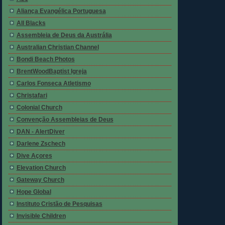
Aliança Evangélica Portuguesa
All Blacks
Assembleia de Deus da Austrália
Australian Christian Channel
Bondi Beach Photos
BrentWoodBaptist Igreja
Carlos Fonseca Atletismo
Christafari
Colonial Church
Convenção Assembleias de Deus
DAN - AlertDiver
Darlene Zschech
Dive Açores
Elevation Church
Gateway Church
Hope Global
Instituto Cristão de Pesquisas
Invisible Children