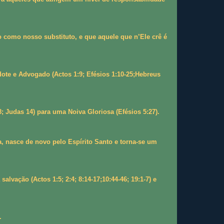
 como nosso substituto, e que aquele que n’Ele crê é
te e Advogado (Actos 1:9; Efésios 1:10-25;Hebreus
; Judas 14) para uma Noiva Gloriosa (Efésios 5:27).
a, nasce de novo pelo Espírito Santo e torna-se um
vação (Actos 1:5; 2:4; 8:14-17;10:44-46; 19:1-7) e
.