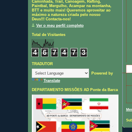
Caminhada, Trail, Canoagem, Rafting,
Paintbal, Mergulho, Acampar na montanha,
BTT e muito mais! Queremos aproveitar ao
máximo a natureza criada pelo nosso
Deus!!! Contacta-nos!
Ver o meu perfil completo
Total de Visitantes
4
6
7
4
7
3
TRADUTOR
Powered by
Translate
DEPARTAMENTO MISSÕES AD Ponte da Barca
Men
Sub