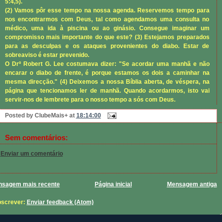
5:4,5).
(2) Vamos pôr esse tempo na nossa agenda. Reservemos tempo para
nos encontrarmos com Deus, tal como agendamos uma consulta no
médico, uma ida à piscina ou ao ginásio. Consegue imaginar um
compromisso mais importante do que este? (3) Estejamos preparados
para as desculpas e os ataques provenientes do diabo. Estar de
sobreaviso é estar prevenido.
O Drº Robert G. Lee costumava dizer: "Se acordar uma manhã e não
encarar o diabo de frente, é porque estamos os dois a caminhar na
mesma direcção." (4) Deixemos a nossa Bíblia aberta, de véspera, na
página que tencionamos ler de manhã. Quando acordarmos, isto vai
servir-nos de lembrete para o nosso tempo a sós com Deus.
Posted by
ClubeMais+
at
18:14:00
Sem comentários:
Enviar um comentário
sagem mais recente
Página inicial
Mensagem antiga
screver:
Enviar feedback (Atom)