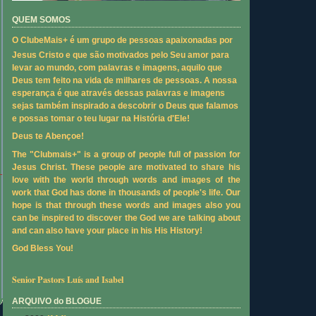
QUEM SOMOS
O ClubeMais+ é um grupo de pessoas apaixonadas por
Jesus Cristo e que são motivados pelo Seu amor para
levar ao mundo, com palavras e imagens, aquilo que
Deus tem feito na vida de milhares de pessoas. A nossa
esperança é que através dessas palavras e imagens
sejas também inspirado a descobrir o Deus que falamos
e possas tomar o teu lugar na História d'Ele!
Deus te Abençoe!
The "Clubmais+" is a group of people full of passion for
Jesus Christ. These people are motivated to share his
love with the world through words and images of the
work that God has done in thousands of people's life. Our
hope is that through these words and images also you
can be inspired to discover the God we are talking about
and can also have your place in his His History!
God Bless You!
Senior Pastors Luís and Isabel
ARQUIVO do BLOGUE