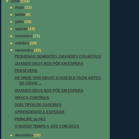
▼
2009
(114)
►
maio
(13)
►
junho
(6)
►
julho
(16)
►
agosto
(19)
►
setembro
(21)
►
outubro
(19)
▼
novembro
(10)
PEQUENAS SEMENTES, GRANDES COLHEITAS!
QUANDO DEUS NOS PÕE EM ESPERA
PERSEVERE
DE ONDE VEIO DEUS? O QUE ELE FAZIA ANTES
DE CRIAR ...
QUANDO DEUS NOS PÕE EM ESPERA
GRAÇA CONTÍNUA
DOIS TIPOS DE DADORES
APRENDENDO A ESPERAR
PRÍNCIPE da PAZ
O NOSSO TEMPO A SÓS COM DEUS
►
dezembro
(10)