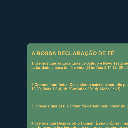
A NOSSA DECLARAÇÃO DE FÉ
1.Cremos que as Escrituras do Antigo e Novo Testame
autoridade e base de fé e vida (2Timóteo 3:14-17; 2Ped
2.Cremos num único Deus eterno existente em três pess
12:29; João 1:1-4,14; 2Coríntios 13:14; 1João 1:1-3).
3. Cremos que Jesus Cristo foi gerado pelo poder do E
4.Cremos que Deus criou o Homem à sua própria image
ser humano é herdeiro de uma natureza pecaminosa re