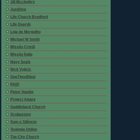
Jill Mccloghry
JustDive
Life Church Bradford
Life Guards
Loja de Mergulho
Michael W Smith
Missão Cristã
Missão Índia
Navy Seals
Nick Vujicic
OneTimeBlind
PADI
Peixe Voador
Project Aware
Saddleback Church
Scubastore
Som e Silêncio
Teologia Online
The City Church