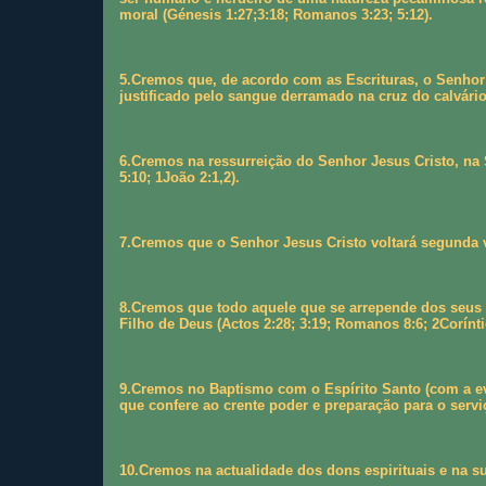
moral (Génesis 1:27;3:18; Romanos 3:23; 5:12).
5.Cremos que, de acordo com as Escrituras, o Senhor 
justificado pelo sangue derramado na cruz do calvário
6.Cremos na ressurreição do Senhor Jesus Cristo, na
5:10; 1João 2:1,2).
7.Cremos que o Senhor Jesus Cristo voltará segunda ve
8.Cremos que todo aquele que se arrepende dos seus p
Filho de Deus (Actos 2:28; 3:19; Romanos 8:6; 2Corínti
9.Cremos no Baptismo com o Espírito Santo (com a evid
que confere ao crente poder e preparação para o serviç
10.Cremos na actualidade dos dons espirituais e na sua