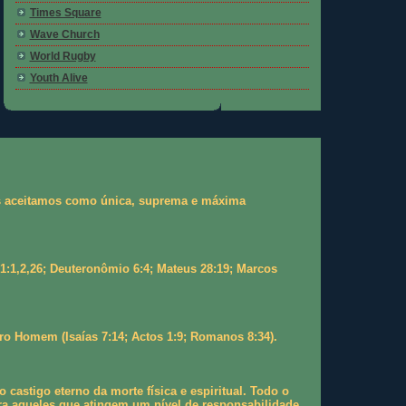
Times Square
Wave Church
World Rugby
Youth Alive
 as aceitamos como única, suprema e máxima
 1:1,2,26; Deuteronômio 6:4; Mateus 28:19; Marcos
ro Homem (Isaías 7:14; Actos 1:9; Romanos 8:34).
stigo eterno da morte física e espiritual. Todo o
a aqueles que atingem um nível de responsabilidade