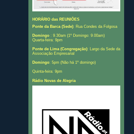
HORÁRIO das REUNIÕES
Ponte da Barca (Sede)
: Rua Condes da Folgosa
Domingo
: 9.30am (1º Domingo: 9.00am)
Quarta-feira: 9pm
Ponte de Lima (Congregação)
: Largo da Sede da
Associação Empresarial
Domingo
: 5pm (Não há 1º domingo)
Quinta-feira: 9pm
Rádio Novas de Alegria