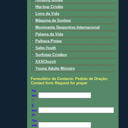
Hip-hop Cristão
Livro da Vida
Máquina de Sonhos
Movimento Desportivo Internacional
Palavra da Vida
Palhaça Pintas
Salto-Youth
Surfistas Cristãos
XXXChurch
Young Adults Ministry
Formulário de Contacto; Pedido de Oração;
Contact form Request for prayer
No
me
:
*
E
ma
il:
*
Ass
unt