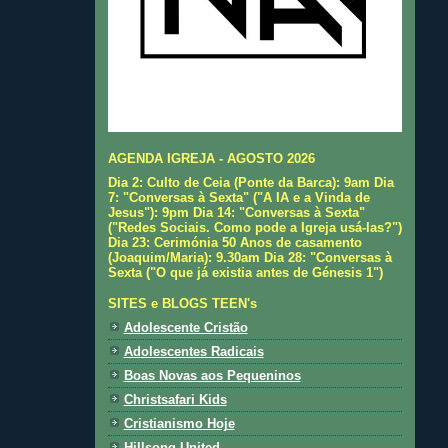
AGENDA IGREJA - AGOSTO 2026
Dia 2: Culto de Ceia (Ponte da Barca): 9am Dia
7: "Conversas à Sexta" ("A IA e a Vinda de
Jesus"): 9pm Dia 14: "Conversas à Sexta"
("Redes Sociais. Como pode a Igreja usá-las?")
Dia 23: Cerimónia 50 Anos de casamento
(Joaquim/Maria): 9.30am Dia 28: "Conversas à
Sexta ("O que já existia antes de Génesis 1")
SITES e BLOGS TEEN's
Adolescente Cristão
Adolescentes Radicais
Boas Novas aos Pequeninos
Christsafari Kids
Cristianismo Hoje
Hillsong United