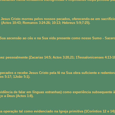
Jesus Cristo morreu pelos nossos pecados, oferecendo-se em sacrifício
 (Actos 10:43; Romanos 3:24-26; 10:13; Hebreus 5:9;7:25).
 Sua ascensão ao céu e na Sua vida presente como nosso Sumo - Sacerdo
z pessoalmente (Zacarias 14:5; Actos 3:20,21; 1Tessalonicenses 4:13-18
ecados e recebe Jesus Cristo pela fé na Sua obra suficiente e redentor
os 5:17; 1João 5:1).
ência de falar em línguas estranhas) como experiência subsequente à sal
o a Deus (Actos 1:8).
 operação tal como evidenciado na Igreja primitiva (1Coríntios 12 e 14)