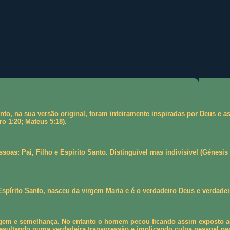
nto, na sua versão original, foram inteiramente inspiradas por Deus e
ro 1:20; Mateus 5:18).
oas: Pai, Filho e Espírito Santo. Distinguível mas indivisível (Génesis
spírito Santo, nasceu da virgem Maria e é o verdadeiro Deus e verdadei
m e semelhança. No entanto o homem pecou ficando assim exposto ao ca
sultando numa verdadeira transgressão e implicando culpa pessoal par