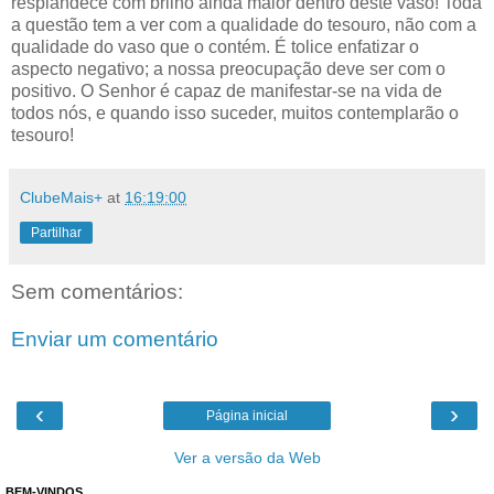
resplandece com brilho ainda maior dentro deste vaso! Toda
a questão tem a ver com a qualidade do tesouro, não com a
qualidade do vaso que o contém. É tolice enfatizar o
aspecto negativo; a nossa preocupação deve ser com o
positivo. O Senhor é capaz de manifestar-se na vida de
todos nós, e quando isso suceder, muitos contemplarão o
tesouro!
ClubeMais+
at
16:19:00
Partilhar
Sem comentários:
Enviar um comentário
‹
›
Página inicial
Ver a versão da Web
BEM-VINDOS