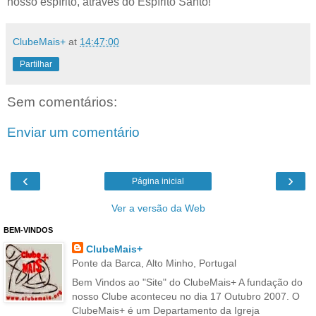
nosso espírito, através do Espírito Santo!
ClubeMais+
at
14:47:00
Partilhar
Sem comentários:
Enviar um comentário
‹
›
Página inicial
Ver a versão da Web
BEM-VINDOS
ClubeMais+
Ponte da Barca, Alto Minho, Portugal
Bem Vindos ao "Site" do ClubeMais+ A fundação do
nosso Clube aconteceu no dia 17 Outubro 2007. O
ClubeMais+ é um Departamento da Igreja